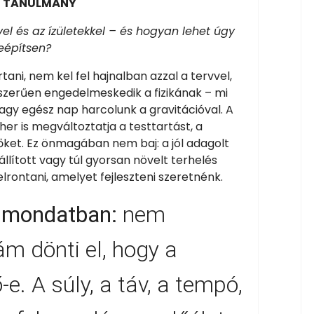
I TANULMÁNY
ővel és az ízületekkel – és hogyan lehet úgy
leépítsen?
ani, nem kel fel hajnalban azzal a tervvel,
szerűen engedelmeskedik a fizikának – mi
gy egész nap harcolunk a gravitációval. A
er is megváltoztatja a testtartást, a
rőket. Ez önmagában nem baj: a jól adagolt
állított vagy túl gyorsan növelt terhelés
lrontani, amelyet fejleszteni szeretnénk.
y mondatban:
nem
m dönti el, hogy a
e. A súly, a táv, a tempó,