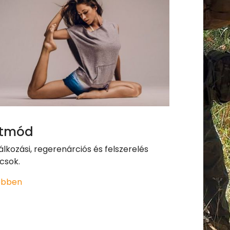
etmód
álkozási, regerenárciós és felszerelés
csok.
ebben