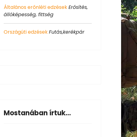
Általános erőnléti edzések
Erősítés,
állóképesség, fittség
Országúti edzések
Futás,kerékpár
Mostanában írtuk...