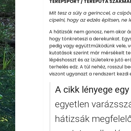
TEREPSPORT / TEREPUTA SZAKMA
Mit tesz a súly a gerinccel, a csíp
cipelni, hogy az edzés építsen, ne 
A hátizsák nem gonosz, nem akar árt
hogy tönkreteszi a derekunkat. Egy
pedig vagy együttműködünk vele, va
kutatások szerint már mérsékelt teh
lépéshosszt és az ízületekre jutó e
terhelés edz. A túl nehéz, rosszul be
viszont ugyanazt a rendszert kezdi e
A cikk lényege eg
egyetlen varázsszá
hátizsák megfelelő-