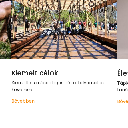
Kiemelt célok
Él
Kiemelt és másodlagos célok folyamatos
Tápl
követése.
taná
Bővebben
Bőv