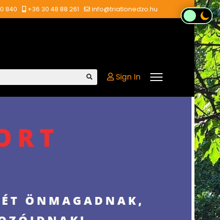
00 840
+36 30 48 88 261
info@triatlonedzo.hu
Sign In