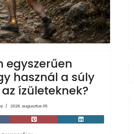
m egyszerűen
gy használ a súly
 az ízületeknek?
ny
2026. augusztus 05