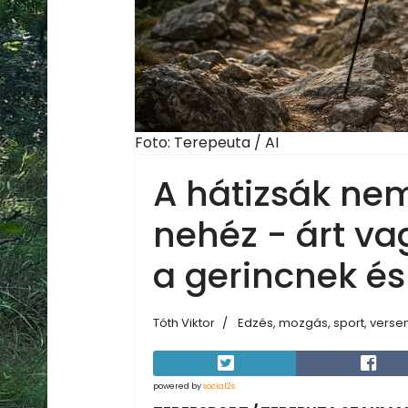
Foto: Terepeuta / AI
A hátizsák ne
nehéz - árt va
a gerincnek és
Tóth Viktor
Edzés, mozgás, sport, verse
powered by
social2s