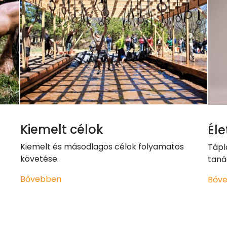
Kiemelt célok
Él
Kiemelt és másodlagos célok folyamatos
Tápl
követése.
taná
Bővebben
Bőv