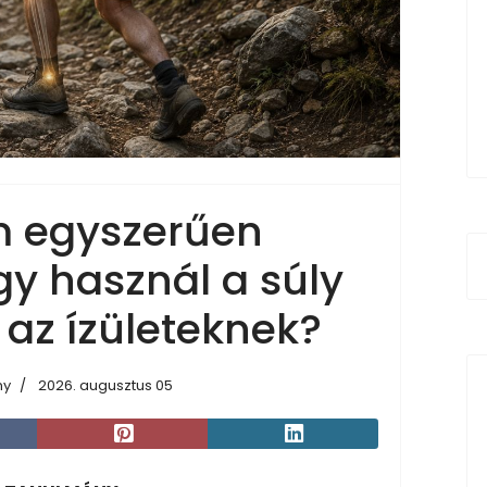
m egyszerűen
gy használ a súly
 az ízületeknek?
ny
2026. augusztus 05