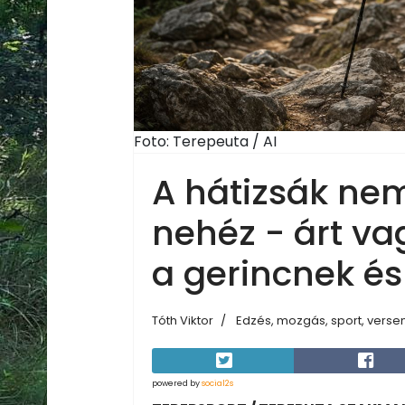
Foto: Terepeuta / AI
A hátizsák ne
nehéz - árt va
a gerincnek és
Tóth Viktor
Edzés, mozgás, sport, verse
powered by
social2s