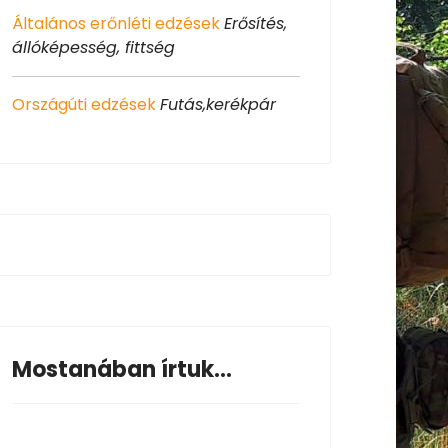
Általános erőnléti edzések
Erősítés,
állóképesség, fittség
Országúti edzések
Futás,kerékpár
Mostanában írtuk...