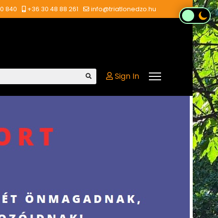
00 840
+36 30 48 88 261
info@triatlonedzo.hu
Sign In