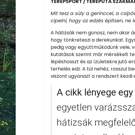
TEREPSPORT / TEREPUTA SZAKMA
Mit tesz a súly a gerinccel, a csíp
cipelni, hogy az edzés építsen, ne 
A hátizsák nem gonosz, nem akar árt
hogy tönkreteszi a derekunkat. Egy
pedig vagy együttműködünk vele, va
kutatások szerint már mérsékelt teh
lépéshosszt és az ízületekre jutó e
terhelés edz. A túl nehéz, rosszul be
viszont ugyanazt a rendszert kezdi e
A cikk lényege eg
egyetlen varázsszá
hátizsák megfelelő-