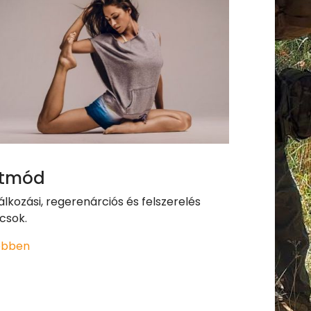
etmód
álkozási, regerenárciós és felszerelés
csok.
ebben