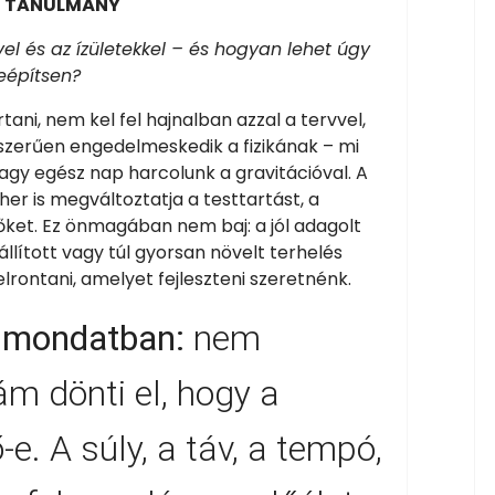
I TANULMÁNY
ővel és az ízületekkel – és hogyan lehet úgy
leépítsen?
ani, nem kel fel hajnalban azzal a tervvel,
szerűen engedelmeskedik a fizikának – mi
gy egész nap harcolunk a gravitációval. A
er is megváltoztatja a testtartást, a
rőket. Ez önmagában nem baj: a jól adagolt
állított vagy túl gyorsan növelt terhelés
lrontani, amelyet fejleszteni szeretnénk.
y mondatban:
nem
m dönti el, hogy a
e. A súly, a táv, a tempó,