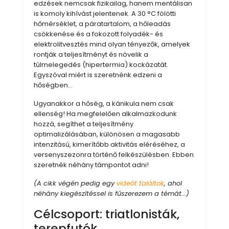
edzések nemcsak fizikailag, hanem mentálisan
is komoly kihívást jelentenek. A 30 °C fölötti
hőmérséklet, a páratartalom, a hőleadás
csökkenése és a fokozott folyadék- és
elektrolitvesztés mind olyan tényezők, amelyek
rontják a teljesítményt és növelik a
túlmelegedés (hipertermia) kockázatát.
Egyszóval miért is szeretnénk edzeni a
hőségben…
Ugyanakkor a hőség, a kánikula nem csak
ellenség! Ha megfelelően alkalmazkodunk
hozzá, segíthet a teljesítmény
optimalizálásában, különösen a magasabb
intenzitású, kimerítőbb aktivitás eléréséhez, a
versenyszezonra történő felkészülésben. Ebben
szeretnék néhány támpontot adni!
(A cikk végén pedig egy
videót találtok
, ahol
néhány kiegészítéssel is fűszerezem a témát...)
Célcsoport: triatlonisták,
terepfutók,