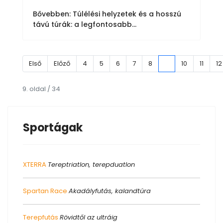
Bővebben: Túlélési helyzetek és a hosszú
távú túrák: a legfontosabb...
Első
Előző
4
5
6
7
8
9
10
11
12
9. oldal / 34
Sportágak
XTERRA
Tereptriatlon, terepduatlon
Spartan Race
Akadályfutás, kalandtúra
Terepfutás
Rövidtől az ultráig