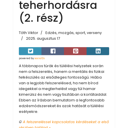
teherhordásra
(2. rész)
Tóth Viktor
Edzés, mozgás, sport, verseny
2025. augusztus 17
powered by
social2s
A többnapos túrák és túlélési helyzetek során
nem a felszerelés, hanem a mentális és fizikai
felkészülés az elsődleges fontosságú. Hiába
van a legjobb felszerelésed, ha nem bírod
idegekkel a megterhelést vagy túl hamar
kimerülsz és nem vagy tisztában a korlátaiddal.
Ebben az írásban bemutatom a legfontosabb
edzésmódszereket és azok hatását a túlélési
esélyekre.
©
A felszereléssel kapcsolatos kérdéseket a első
részben találod »