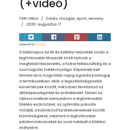
(+videó)
Tóth Viktor
Edzés, mozgás, sport, verseny
2025. augusztus 17
powered by
social2s
A többnapos túrák és túlélési helyzetek során a
legfontosabb tényezők közé tartozik a
megfelelő felszerelés, a fizikai felkészültség és a
csomagolás hatékonysága. Képesnek kell
lenned arra, hogy több napig egyedül boldogulj
a természetben, akár a legszélsőségesebb
körülmények között, miközben fenntartod az
állóképességedet és erőnlétedet. Ebben az
cikksorozatban bemutatom a legfontosabb
túlélési eszközöket, az optimális pakolás
módját, a különböző túrafelszerelések közötti
különbségeket, valamint a legfontosabb
edzésmódszereket és azok hatását a túlélési
esélyekre.