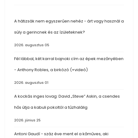
A hátizsák nem egyszerűen nehéz - árt vagy használ a
súly a gerincnek és az ízületeknek?
2026. augusztus 05
Fél lábbal, két karral bajnoki cím az épek mezőnyében
- Anthony Robles, a birkózó (+videó)
2026. augusztus 01
A kockás inges lovag: David „Steve” Askin, a csendes
hős útja a kabuli pokoltól a tűzhalálig
2026. június 25
Antoni Gaudí - száz éve ment el a kőműves, aki