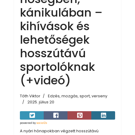
kánikulában –
kihívások és
lehetőségek
hosszútávú
sportolóknak
(+videó)
Tóth Viktor
Edzés, mozgás, sport, verseny
2025. július 20
powered by
social2s
A nyári hónapokban végzett hosszútávú