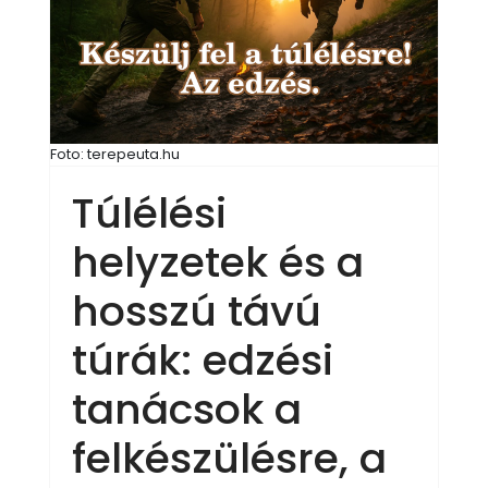
Foto: terepeuta.hu
Túlélési
helyzetek és a
hosszú távú
túrák: edzési
tanácsok a
felkészülésre, a