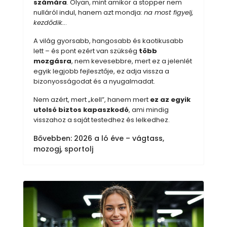
számára
. Olyan, mint amikor a stopper nem
nulláról indul, hanem azt mondja:
na most figyelj,
kezdődik..
.
A világ gyorsabb, hangosabb és kaotikusabb
lett – és pont ezért van szükség
több
mozgásra
, nem kevesebbre, mert ez a jelenlét
egyik legjobb fejlesztője, ez adja vissza a
bizonyosságodat és a nyugalmadat.
Nem azért, mert „kell”, hanem mert
ez az egyik
utolsó biztos kapaszkodó
, ami mindig
visszahoz a saját testedhez és lelkedhez.
Bővebben: 2026 a ló éve – vágtass,
mozogj, sportolj