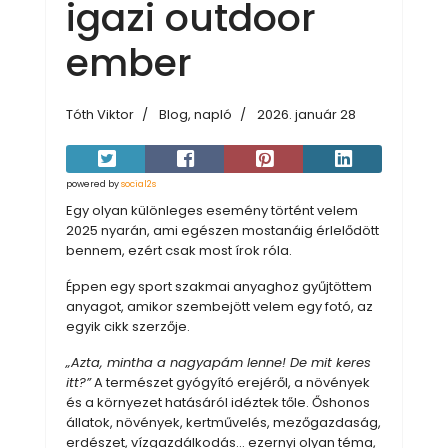
igazi outdoor
ember
Tóth Viktor
Blog, napló
2026. január 28
powered by
social2s
Egy olyan különleges esemény történt velem
2025 nyarán, ami egészen mostanáig érlelődött
bennem, ezért csak most írok róla.
Éppen egy sport szakmai anyaghoz gyűjtöttem
anyagot, amikor szembejött velem egy fotó, az
egyik cikk szerzője.
„Azta, mintha a nagyapám lenne! De mit keres
itt?”
A természet gyógyító erejéről, a növények
és a környezet hatásáról idéztek tőle. Őshonos
állatok, növények, kertművelés, mezőgazdaság,
erdészet, vízgazdálkodás… ezernyi olyan téma,