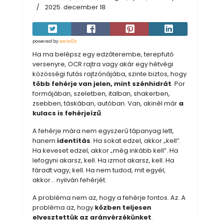
2025. december 18
powered by
social2s
Ha ma belépsz egy edzőterembe, terepfutó
versenyre, OCR rajtra vagy akár egy hétvégi
közösségi futás rajtzónájába, szinte biztos, hogy
több fehérje van jelen, mint szénhidrát
. Por
formájában, szeletben, italban, shakerben,
zsebben, táskában, autóban. Van, akinél már
a
kulacs is fehérjeízű
.
A fehérje mára nem egyszerű tápanyag lett,
hanem
identitás
. Ha sokat edzel, akkor „kell”.
Ha keveset edzel, akkor „még inkább kell”. Ha
lefogyni akarsz, kell. Ha izmot akarsz, kell. Ha
fáradt vagy, kell. Ha nem tudod, mit egyél,
akkor… nyilván fehérjét.
A probléma nem az, hogy a fehérje fontos. Az. A
probléma az, hogy
közben teljesen
elvesztettük az arányérzékünket
.