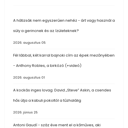
A hátizsák nem egyszerűen nehéz - árt vagy használ a
súly a gerincnek és az ízületeknek?
2026. augusztus 05
Fél lábbal, két karral bajnoki cím az épek mezőnyében
- Anthony Robles, a birkózó (+videó)
2026. augusztus 01
A kockás inges lovag: David „Steve” Askin, a csendes
hős útja a kabuli pokoltól a tűzhalálig
2026. június 25
Antoni Gaudí - száz éve ment el a kőműves, aki