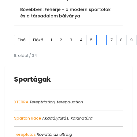
Bővebben: Fehérje - a modern sportolók
és a társadalom bálványa
Első
Előző
1
2
3
4
5
6
7
8
9
6. oldal / 34
Sportágak
XTERRA
Tereptriatlon, terepduatlon
Spartan Race
Akadályfutás, kalandtúra
Terepfutás
Rövidtől az ultráig