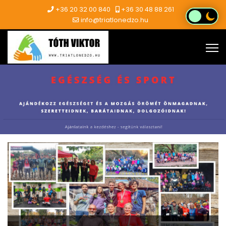
+36 20 32 00 840
+36 30 48 88 261
info@triatlonedzo.hu