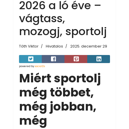
2026 a ló éve –
vágtass,
mozogj, sportolj
Tóth Viktor
Hivatalos
2025. december 29
powered by
social2s
Miért sportolj
még többet,
még jobban,
még