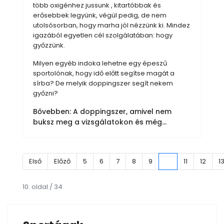
több oxigénhez jussunk , kitartóbbak és
erősebbek legyünk, végül pedig, de nem
utolsósorban, hogy marha jól nézzünk ki. Mindez
igazából egyetlen cél szolgálatában: hogy
győzzünk.
Milyen egyéb indoka lehetne egy épeszű
sportolónak, hogy idő előtt segítse magát a
sírba? De melyik doppingszer segít nekem
győzni?
Bővebben: A doppingszer, amivel nem
buksz meg a vizsgálatokon és még...
Első
Előző
5
6
7
8
9
10
11
12
1
10. oldal / 34