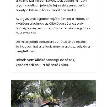
alkalmazza, hiszen keresztedzésként minden
olyan sportban jelentős fejlesztő szereppel bír,
amely a láb és a törzs izmait használja.
Az egyszerűségében rejlő erő miatt a módszer
kiválóan alkalmas az állóképesség, az erő-
állóképesség és a mentális teherbírás együttes
fejlesztésére.
De mit is jelent pontosan a „hátizsákos edzés”,
és hogyan hat a teljesítményre a plusz súly és a
megtett táv?
Bővebben: Állóképességi edzések,
keresztedzés - a hátizsákolás...