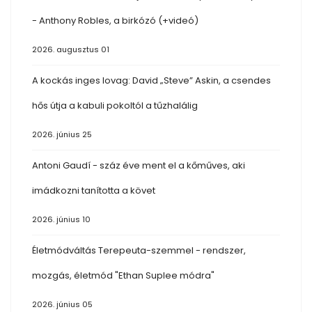
- Anthony Robles, a birkózó (+videó)
2026. augusztus 01
A kockás inges lovag: David „Steve” Askin, a csendes
hős útja a kabuli pokoltól a tűzhalálig
2026. június 25
Antoni Gaudí - száz éve ment el a kőműves, aki
imádkozni tanította a követ
2026. június 10
Életmódváltás Terepeuta-szemmel - rendszer,
mozgás, életmód "Ethan Suplee módra"
2026. június 05