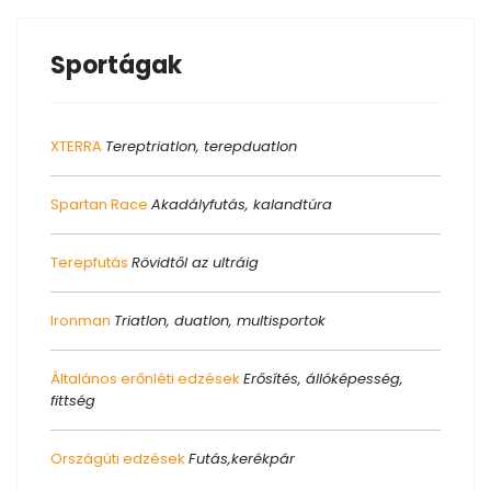
Sportágak
XTERRA
Tereptriatlon, terepduatlon
Spartan Race
Akadályfutás, kalandtúra
Terepfutás
Rövidtől az ultráig
Ironman
Triatlon, duatlon, multisportok
Általános erőnléti edzések
Erősítés, állóképesség,
fittség
Országúti edzések
Futás,kerékpár