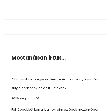
Mostanában írtuk...
A hátizsák nem egyszerűen nehéz - árt vagy használ a
súly a gerincnek és az ízületeknek?
2026. augusztus 05
Fél lábbal, két karral bajnoki cím az épek mezőnyében