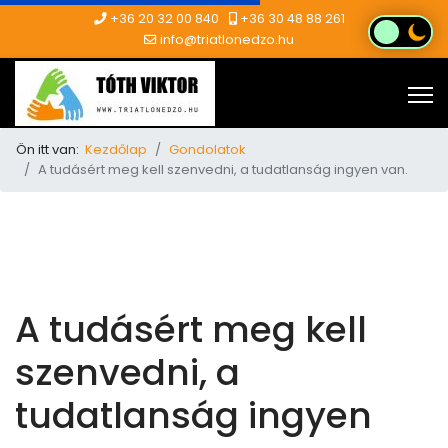
+36 20 32 00 840
+36 30 48 88 261
info@triatlonedzo.hu
Ön itt van:
Kezdőlap
Gondolatok
A tudásért meg kell szenvedni, a tudatlanság ingyen van.
A tudásért meg kell
szenvedni, a
tudatlanság ingyen