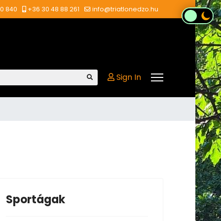
00 840
+36 30 48 88 261
info@triatlonedzo.hu
Sign In
Sportágak