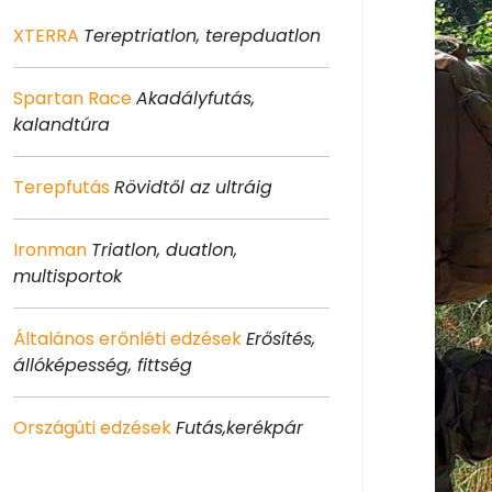
XTERRA
Tereptriatlon, terepduatlon
Spartan Race
Akadályfutás,
kalandtúra
Terepfutás
Rövidtől az ultráig
Ironman
Triatlon, duatlon,
multisportok
Általános erőnléti edzések
Erősítés,
állóképesség, fittség
Országúti edzések
Futás,kerékpár