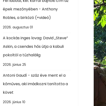
Fél lábbal, két karral bajnoki cím az
épek mezőnyében - Anthony
Robles, a birkózó (+videó)
2026. augusztus 01
A kockás inges lovag: David „Steve”
Askin, a csendes hős útja a kabuli
pokoltól a tűzhalálig
2026. június 25
Antoni Gaudí - száz éve ment el a
kőműves, aki imádkozni tanította a
követ
2026. június 10