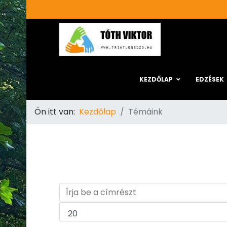
KEZDŐLAP
EDZÉSEK
Ön itt van:
Kezdőlap
Témáink
Írja be a címrészt
Tételek #