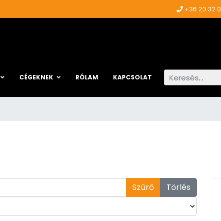
+36 20 32 
Keresés...
CÉGEKNEK
RÓLAM
KAPCSOLAT
Szűrő
Törlés