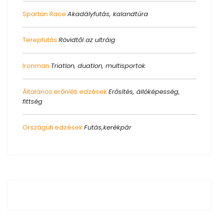
Spartan Race
Akadályfutás, kalandtúra
Terepfutás
Rövidtől az ultráig
Ironman
Triatlon, duatlon, multisportok
Általános erőnléti edzések
Erősítés, állóképesség,
fittség
Országúti edzések
Futás,kerékpár