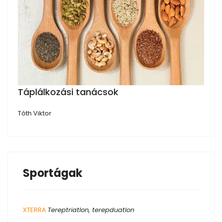
Táplálkozási tanácsok
Tóth Viktor
Sportágak
XTERRA
Tereptriatlon, terepduatlon