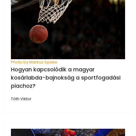
Photo by Markus Spiske
Hogyan kapcsolódik a magyar
kosárlabda-bajnokság a sportfogadási
piachoz?
Tóth Viktor