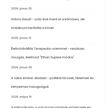
2026. június 25
Antoni Gaudí - száz éve ment el a kőműves, aki
imádkozni tanította a követ
2026. június 10
Életmódváltás Terepeuta-szemmel - rendszer,
mozgás, életmód "Ethan Suplee módra"
2026. június 05
A vaksi ember diadala - politikai törzsek, félelmek és
kényelmes hazugságok
2026. május 19
A hátizsákolás, a súly hordozásának művészete és