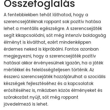
Összefoglalás
A fentebbiekben tehát láthatod, hogy a
szerencsejátéknak roppant sok pozitív hatása
lehet a mentális egészségre. A szerencsejáték
segít kikapcsolódni, sőt még intenzív boldogság
élményt is kiválthat, ezért mindenképpen
érdemes neked is kipróbálni. Fontos azonban
megjegyezni, hogy a szerencsejáték pozitív
hatásai akkor érvényesülnek igazán, ha a játék
mértékkel és felelősségteljesen történik. Az
ésszerű szerencsejáték hozzájárulhat a szociális
készségek fejlesztéséhez és a kapcsolatok
erősítéséhez is, miközben közös élményeket és
szórakozást nyújt, sőt még roppant
jövedelmező is lehet.