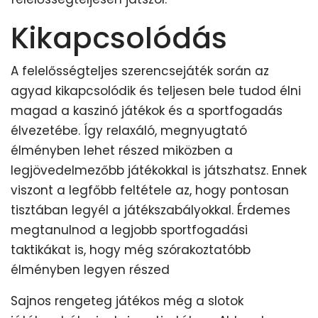
Kikapcsolódás
A felelősségteljes szerencsejáték során az
agyad kikapcsolódik és teljesen bele tudod élni
magad a kaszinó játékok és a sportfogadás
élvezetébe. Így relaxáló, megnyugtató
élményben lehet részed miközben a
legjövedelmezőbb játékokkal is játszhatsz. Ennek
viszont a legfőbb feltétele az, hogy pontosan
tisztában legyél a játékszabályokkal. Érdemes
megtanulnod a legjobb sportfogadási
taktikákat is, hogy még szórakoztatóbb
élményben legyen részed
Sajnos rengeteg játékos még a slotok