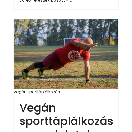
70 év felettiek között - a...
Vegán sporttáplálkozás
Vegán
sporttáplálkozás