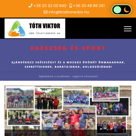
+36 20 32 00 840
+36 30 48 88 261
info@triatlonedzo.hu