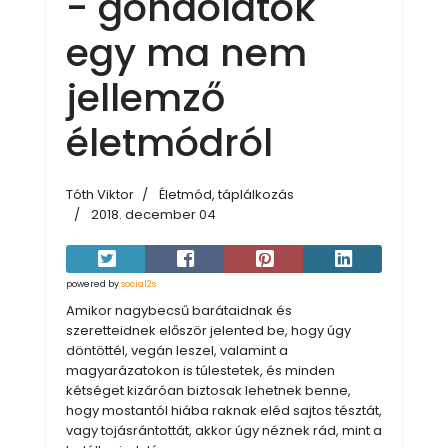
- gondolatok
egy ma nem
jellemző
életmódról
Tóth Viktor
Életmód, táplálkozás
2018. december 04
powered by
social2s
Amikor nagybecsű barátaidnak és
szeretteidnek először jelented be, hogy úgy
döntöttél, vegán leszel, valamint a
magyarázatokon is túlestetek, és minden
kétséget kizáróan biztosak lehetnek benne,
hogy mostantól hiába raknak eléd sajtos tésztát,
vagy tojásrántottát, akkor úgy néznek rád, mint a