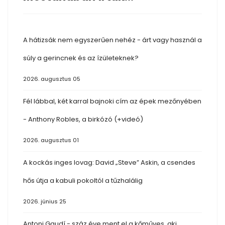
A hátizsák nem egyszerűen nehéz - árt vagy használ a
súly a gerincnek és az ízületeknek?
2026. augusztus 05
Fél lábbal, két karral bajnoki cím az épek mezőnyében
- Anthony Robles, a birkózó (+videó)
2026. augusztus 01
A kockás inges lovag: David „Steve” Askin, a csendes
hős útja a kabuli pokoltól a tűzhalálig
2026. június 25
Antoni Gaudí - száz éve ment el a kőműves, aki