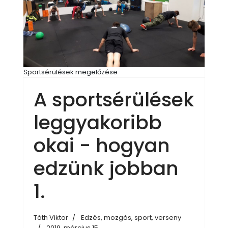
Sportsérülések megelőzése
A sportsérülések
leggyakoribb
okai - hogyan
edzünk jobban
1.
Tóth Viktor
Edzés, mozgás, sport, verseny
2019. március 15