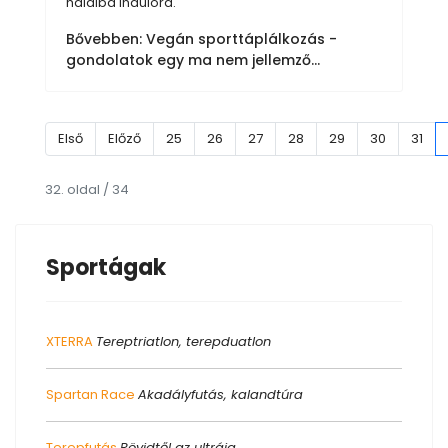
halálba indulóra.
Bővebben: Vegán sporttáplálkozás -
gondolatok egy ma nem jellemző...
Első
Előző
25
26
27
28
29
30
31
32. oldal / 34
Sportágak
XTERRA
Tereptriatlon, terepduatlon
Spartan Race
Akadályfutás, kalandtúra
Terepfutás
Rövidtől az ultráig