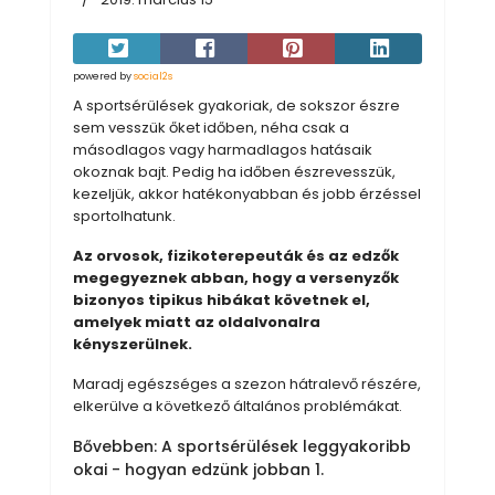
powered by
social2s
A sportsérülések gyakoriak, de sokszor észre
sem vesszük őket időben, néha csak a
másodlagos vagy harmadlagos hatásaik
okoznak bajt. Pedig ha időben észrevesszük,
kezeljük, akkor hatékonyabban és jobb érzéssel
sportolhatunk.
Az orvosok, fizikoterepeuták és az edzők
megegyeznek abban, hogy a versenyzők
bizonyos tipikus hibákat követnek el,
amelyek miatt az oldalvonalra
kényszerülnek.
Maradj egészséges a szezon hátralevő részére,
elkerülve a következő általános problémákat.
Bővebben: A sportsérülések leggyakoribb
okai - hogyan edzünk jobban 1.