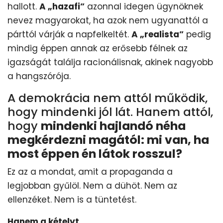
hallott.
A „hazafi”
azonnal idegen ügynöknek
nevez magyarokat, ha azok nem ugyanattól a
párttól várják a napfelkeltét.
A „realista”
pedig
mindig éppen annak az erősebb félnek az
igazságát találja racionálisnak, akinek nagyobb
a hangszórója.
A demokrácia nem attól működik,
hogy mindenki jól lát. Hanem attól,
hogy
mindenki hajlandó néha
megkérdezni magától: mi van, ha
most éppen én látok rosszul?
Ez az a mondat, amit a propaganda a
legjobban gyűlöl. Nem a dühöt. Nem az
ellenzéket. Nem is a tüntetést.
Hanem a kételyt.