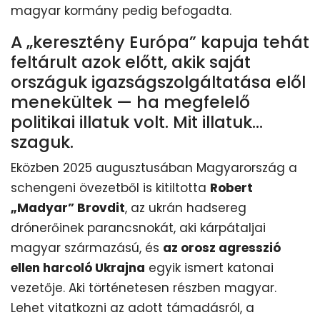
magyar kormány pedig befogadta.
A „keresztény Európa” kapuja tehát
feltárult azok előtt, akik saját
országuk igazságszolgáltatása elől
menekültek — ha megfelelő
politikai illatuk volt. Mit illatuk...
szaguk.
Eközben 2025 augusztusában Magyarország a
schengeni övezetből is kitiltotta
Robert
„Madyar” Brovdit
, az ukrán hadsereg
drónerőinek parancsnokát, aki kárpátaljai
magyar származású, és
az orosz agresszió
ellen harcoló Ukrajna
egyik ismert katonai
vezetője. Aki történetesen részben magyar.
Lehet vitatkozni az adott támadásról, a