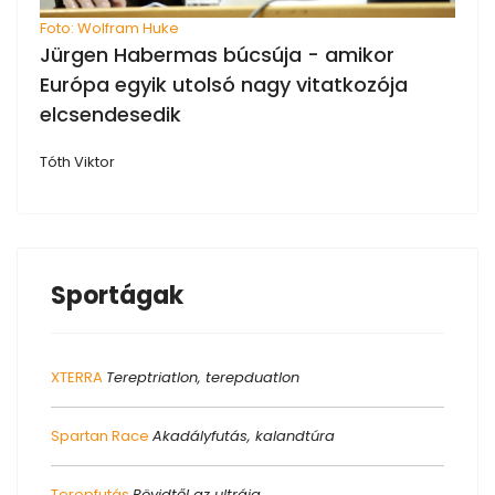
Foto: Wolfram Huke
Jürgen Habermas búcsúja - amikor
Európa egyik utolsó nagy vitatkozója
elcsendesedik
Tóth Viktor
Sportágak
XTERRA
Tereptriatlon, terepduatlon
Spartan Race
Akadályfutás, kalandtúra
Terepfutás
Rövidtől az ultráig