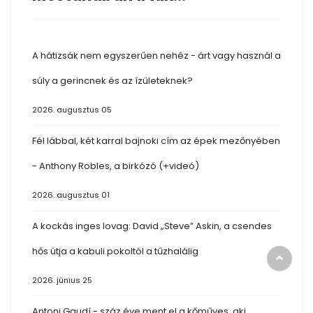
A hátizsák nem egyszerűen nehéz - árt vagy használ a
súly a gerincnek és az ízületeknek?
2026. augusztus 05
Fél lábbal, két karral bajnoki cím az épek mezőnyében
- Anthony Robles, a birkózó (+videó)
2026. augusztus 01
A kockás inges lovag: David „Steve” Askin, a csendes
hős útja a kabuli pokoltól a tűzhalálig
2026. június 25
Antoni Gaudí - száz éve ment el a kőműves, aki