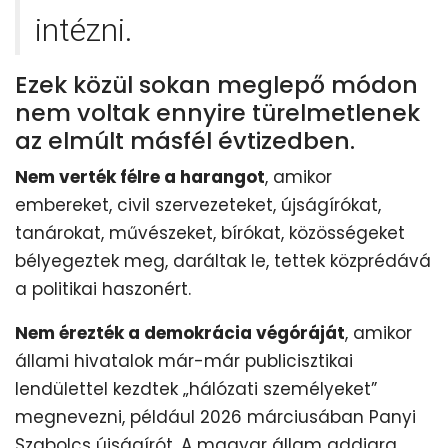
intézni.
Ezek közül sokan meglepő módon
nem voltak ennyire türelmetlenek
az elmúlt másfél évtizedben.
Nem verték félre a harangot
, amikor
embereket, civil szervezeteket, újságírókat,
tanárokat, művészeket, bírókat, közösségeket
bélyegeztek meg, daráltak le, tettek közprédává
a politikai haszonért.
Nem érezték a demokrácia végóráját
, amikor
állami hivatalok már-már publicisztikai
lendülettel kezdtek „hálózati személyeket”
megnevezni, például 2026 márciusában Panyi
Szabolcs újságírót. A magyar állam addigra