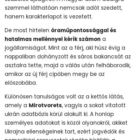
szemmel láthatóan nemcsak adót szedett,
hanem karakterlapot is vezetett.
De most hirtelen
óraműpontossággal és
hatalmas mellénnyel kérik számon
a
jogállamiságot. Mint az a férj, aki húsz évig a
nappaliban dohányzott és sáros bakancsát az
asztalra tette, majd a válás után felháborodik,
amikor az új férj cipőben megy be az
előszobába.
Különösen tanulságos volt az a kettős látás,
amely a
Mirotvorets
, vagyis a sokat vitatott
ukrán adatbázis körül alakult ki. A honlap
személyes adatokat is közöl olyanokról, akiket
Ukrajna ellenségeinek tart, ezért jogvédők és