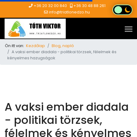
+36 20 32 00 840
+36 30 48 88 261
info@triatlonedzo.hu
Ön itt van:
Kezdőlap
Blog, napló
A vaksi ember diadala - politikai törzsek, félelmek és
kényelmes hazugságok
A vaksi ember diadala
- politikai törzsek,
félelmek és kényelmes