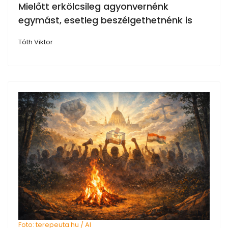
Mielőtt erkölcsileg agyonvernénk
egymást, esetleg beszélgethetnénk is
Tóth Viktor
Foto: terepeuta.hu / AI