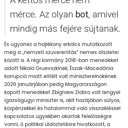
mérce. Az olyan
bot
, amivel
mindig más fejére sújtanak.
És ugyanez a hajlékony erkölcs mutatkozott
meg a „nemzeti szuverenitás” nemes díszletei
között is. A régi kormány 2018-ban menedéket
adott Nikola Gruevszkinek, Észak-Macedónia
korrupció miatt elítélt volt miniszterelnökének.
2026 januárjában pedig Magyarországon
kapott menedéket Zbigniew Ziobro volt lengyel
igazságügyi miniszter is, akit hazájában súlyos,
közpénzekkel és hatalommal való visszaéléssel
kapcsolatos ügyekben akartak felelősségre
vonni; ő politikai üldöztetésre hivatkozott, a