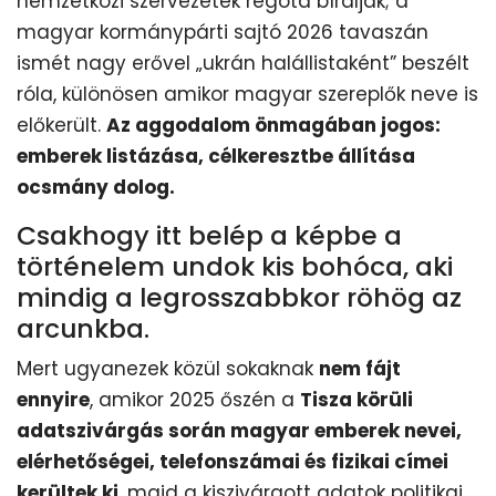
nemzetközi szervezetek régóta bírálják; a
magyar kormánypárti sajtó 2026 tavaszán
ismét nagy erővel „ukrán halállistaként” beszélt
róla, különösen amikor magyar szereplők neve is
előkerült.
Az aggodalom önmagában jogos:
emberek listázása, célkeresztbe állítása
ocsmány dolog.
Csakhogy itt belép a képbe a
történelem undok kis bohóca, aki
mindig a legrosszabbkor röhög az
arcunkba.
Mert ugyanezek közül sokaknak
nem fájt
ennyire
, amikor 2025 őszén a
Tisza körüli
adatszivárgás során magyar emberek nevei,
elérhetőségei, telefonszámai és fizikai címei
kerültek ki
, majd a kiszivárgott adatok politikai