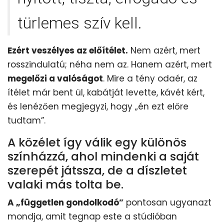
türlemes szív kell.
Ezért veszélyes az előítélet.
Nem azért, mert
rosszindulatú; néha nem az. Hanem azért, mert
megelőzi a valóságot
. Mire a tény odaér, az
ítélet már bent ül, kabátját levette, kávét kért,
és lenézően megjegyzi, hogy „én ezt előre
tudtam”.
A közélet így válik egy különös
színházzá, ahol mindenki a saját
szerepét játssza, de a díszletet
valaki más tolta be.
A „független gondolkodó”
pontosan ugyanazt
mondja, amit tegnap este a stúdióban