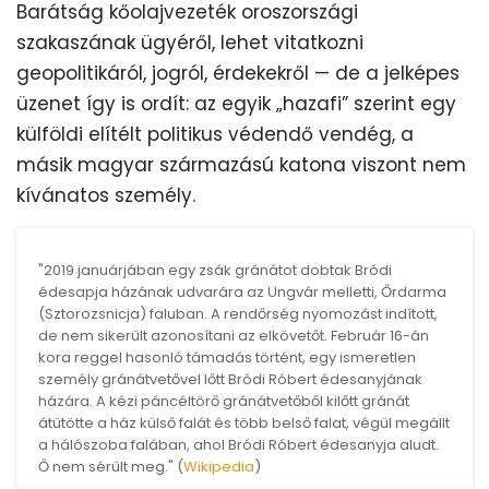
Barátság kőolajvezeték oroszországi
szakaszának ügyéről, lehet vitatkozni
geopolitikáról, jogról, érdekekről — de a jelképes
üzenet így is ordít: az egyik „hazafi” szerint egy
külföldi elítélt politikus védendő vendég, a
másik magyar származású katona viszont nem
kívánatos személy.
"2019 januárjában egy zsák gránátot dobtak Bródi
édesapja házának udvarára az Ungvár melletti, Őrdarma
(Sztorozsnicja) faluban. A rendőrség nyomozást indított,
de nem sikerült azonosítani az elkövetőt. Február 16-án
kora reggel hasonló támadás történt, egy ismeretlen
személy gránátvetővel lőtt Bródi Róbert édesanyjának
házára. A kézi páncéltörő gránátvetőből kilőtt gránát
átütötte a ház külső falát és több belső falat, végül megállt
a hálószoba falában, ahol Bródi Róbert édesanyja aludt.
Ő nem sérült meg." (
Wikipedia
)