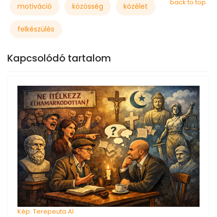
back to top
motiváció
közösség
közélet
felkészülés
Kapcsolódó tartalom
Kép: Terepeuta AI