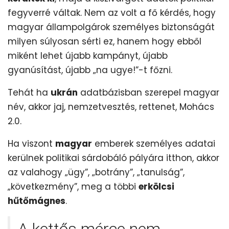
fegyverré váltak. Nem az volt a fő kérdés, hogy
magyar állampolgárok személyes biztonságát
milyen súlyosan sérti ez, hanem hogy ebből
miként lehet újabb kampányt, újabb
gyanúsítást, újabb „na ugye!”-t főzni.
Tehát ha
ukrán
adatbázisban szerepel magyar
név, akkor jaj, nemzetvesztés, rettenet, Mohács
2.0.
Ha viszont
magyar
emberek személyes adatai
kerülnek politikai sárdobáló pályára itthon, akkor
az valahogy „ügy”, „botrány”, „tanulság”,
„következmény”, meg a többi
erkölcsi
hűtőmágnes
.
A kettős mérce nem