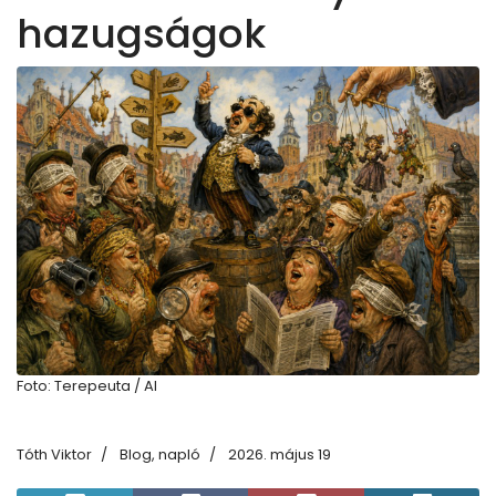
hazugságok
Foto: Terepeuta / AI
Tóth Viktor
Blog, napló
2026. május 19