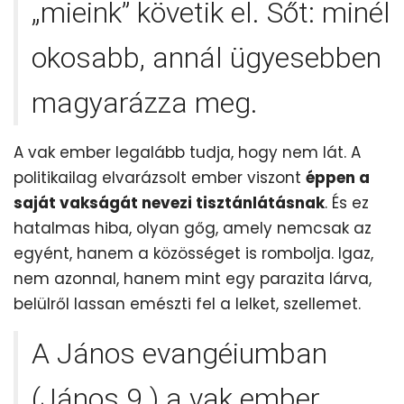
„mieink” követik el. Sőt: minél
okosabb, annál ügyesebben
magyarázza meg.
A vak ember legalább tudja, hogy nem lát. A
politikailag elvarázsolt ember viszont
éppen a
saját vakságát nevezi tisztánlátásnak
. És ez
hatalmas hiba, olyan gőg, amely nemcsak az
egyént, hanem a közösséget is rombolja. Igaz,
nem azonnal, hanem mint egy parazita lárva,
belülről lassan emészti fel a lelket, szellemet.
A János evangéiumban
(János 9.) a vak ember