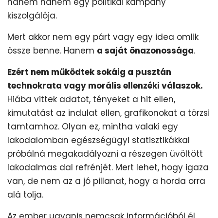
hanem hanem egy politikai kampány
kiszolgálója.
Mert akkor nem egy párt vagy egy idea omlik
össze benne. Hanem
a saját önazonossága
.
Ezért nem működtek sokáig a pusztán
technokrata vagy morális ellenzéki válaszok.
Hiába vittek adatot, tényeket a hit ellen,
kimutatást az indulat ellen, grafikonokat a törzsi
tamtamhoz. Olyan ez, mintha valaki egy
lakodalomban egészségügyi statisztikákkal
próbálná megakadályozni a részegen üvöltött
lakodalmas dal refrénjét. Mert lehet, hogy igaza
van, de nem az a jó pillanat, hogy a horda orra
alá tolja.
Az ember ugyanis nemcsak információból él,