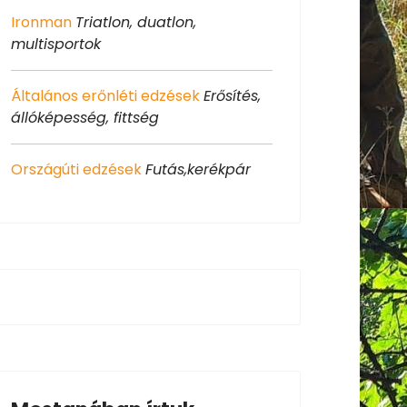
Ironman
Triatlon, duatlon,
multisportok
Általános erőnléti edzések
Erősítés,
állóképesség, fittség
Országúti edzések
Futás,kerékpár