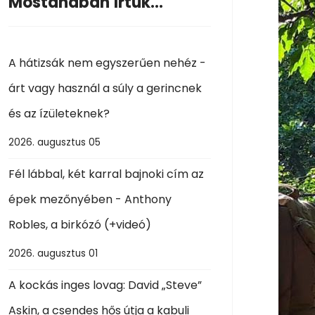
Mostanában írtuk...
A hátizsák nem egyszerűen nehéz -
árt vagy használ a súly a gerincnek
és az ízületeknek?
2026. augusztus 05
Fél lábbal, két karral bajnoki cím az
épek mezőnyében - Anthony
Robles, a birkózó (+videó)
2026. augusztus 01
A kockás inges lovag: David „Steve”
Askin, a csendes hős útja a kabuli