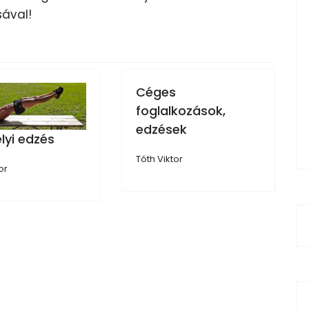
ával!
Céges
foglalkozások,
edzések
lyi edzés
Tóth Viktor
or