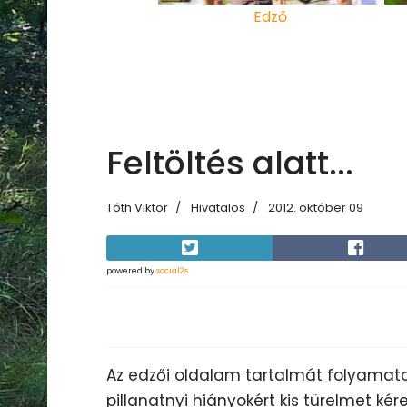
Edző
Feltöltés alatt...
Tóth Viktor
Hivatalos
2012. október 09
powered by
social2s
Az edzői oldalam tartalmát folyamatos
pillanatnyi hiányokért kis türelmet kér