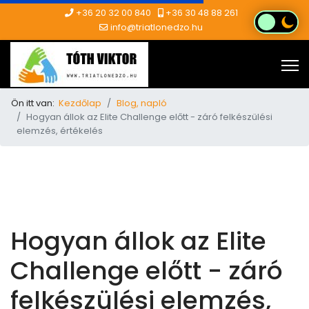
+36 20 32 00 840
+36 30 48 88 261
info@triatlonedzo.hu
Ön itt van:
Kezdőlap
Blog, napló
Hogyan állok az Elite Challenge előtt - záró felkészülési
elemzés, értékelés
Hogyan állok az Elite
Challenge előtt - záró
felkészülési elemzés,