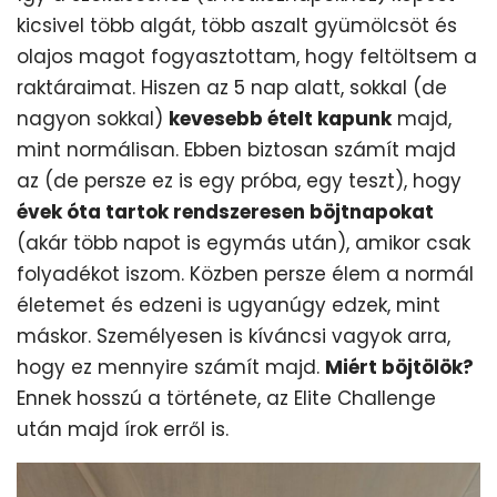
kicsivel több algát, több aszalt gyümölcsöt és
olajos magot fogyasztottam, hogy feltöltsem a
raktáraimat. Hiszen az 5 nap alatt, sokkal (de
nagyon sokkal)
kevesebb ételt kapunk
majd,
mint normálisan. Ebben biztosan számít majd
az (de persze ez is egy próba, egy teszt), hogy
évek óta tartok rendszeresen böjtnapokat
(akár több napot is egymás után), amikor csak
folyadékot iszom. Közben persze élem a normál
életemet és edzeni is ugyanúgy edzek, mint
máskor. Személyesen is kíváncsi vagyok arra,
hogy ez mennyire számít majd.
Miért böjtölök?
Ennek hosszú a története, az Elite Challenge
után majd írok erről is.