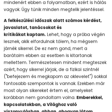
mindenért ebben a folyamatban, ezért is hálás
vagyok. Úgy tűnik minden megtelik jelentéssel.
A felkészülési időszak alatt számos kérdést,
javaslatot, tanácsokat és
kritikákat
kaptam
.
Lehet, hogy a próba végén
lesznek, akik elfordulnak tőlem, ha mégsem
járnék sikerrel. De ez nem gond, mert a
barátaim ebben az esetben is kitartanak
mellettem. Természetesen mindent megteszek
azért, hogy sikerrel járjak, de a fizikai szintnél
("befejezem és megkapom az oklevelet") sokkal
fontosabb szempontok is vannak. Ezekben már
most olyan sikereket értem el, amelyeket
korábban nem gondoltam volna.
Emberekkel,
kapcsolatokban, a Világhoz való
viszonyulásban, abban, ahogyan látom