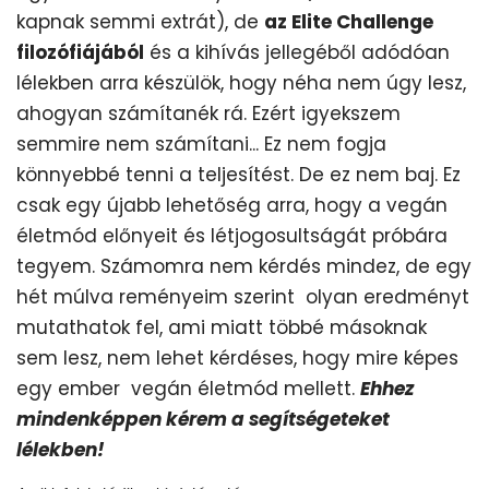
kapnak semmi extrát), de
az Elite Challenge
filozófiájából
és a kihívás jellegéből adódóan
lélekben arra készülök, hogy néha nem úgy lesz,
ahogyan számítanék rá. Ezért igyekszem
semmire nem számítani... Ez nem fogja
könnyebbé tenni a teljesítést. De ez nem baj. Ez
csak egy újabb lehetőség arra, hogy a vegán
életmód előnyeit és létjogosultságát próbára
tegyem. Számomra nem kérdés mindez, de egy
hét múlva reményeim szerint olyan eredményt
mutathatok fel, ami miatt többé másoknak
sem lesz, nem lehet kérdéses, hogy mire képes
egy ember vegán életmód mellett.
Ehhez
mindenképpen kérem a segítségeteket
lélekben!