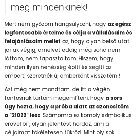
meg mindenkinek!
Mert nem győzöm hangsúlyozni, hogy
az egész
legfontosabb értelme és célja a vállalásaim és
felajánlásaim mellet
az, hogy olyan belső utat
járjak végig, amelyet eddig még soha nem
láttam, nem tapasztaltam. Hiszem, hogy
minden ilyen nehézség építi és segíti az
embert; szeretnék új emberként visszatérni!
Azt még nem mondtam, de itt a végén
fontosnak tartom megemlíteni, hogy
a sors
úgy hozta, hogy a próba alatt az azonosítóm
a "21022" lesz
. Számomra ez komoly szimbolikus
erővel bír, olyan jelentést hordoz, ami a
céljaimat tökéletesen tükrözi. Mint oly sok