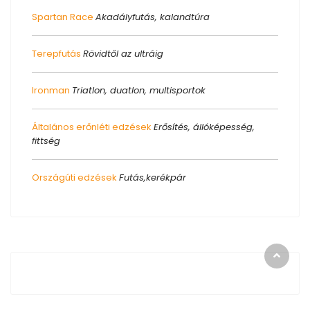
Spartan Race
Akadályfutás, kalandtúra
Terepfutás
Rövidtől az ultráig
Ironman
Triatlon, duatlon, multisportok
Általános erőnléti edzések
Erősítés, állóképesség,
fittség
Országúti edzések
Futás,kerékpár