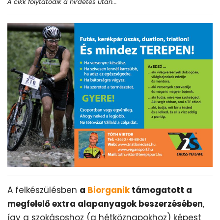
A cikk folytatódik a hirdetés után...
A felkészülésben
a
Biorganik
támogatott a
megfelelő extra alapanyagok beszerzésében
,
így a szokásoshoz (a hétköznapokhoz) képest