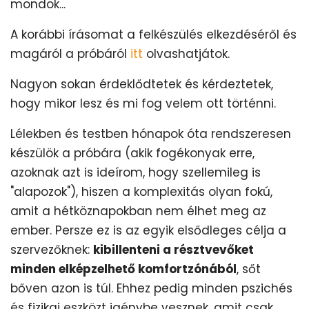
mondok...
A korábbi írásomat a felkészülés elkezdéséről és
magáról a próbáról
itt
olvashatjátok.
Nagyon sokan érdeklődtetek és kérdeztetek,
hogy mikor lesz és mi fog velem ott történni.
Lélekben és testben hónapok óta rendszeresen
készülök a próbára (akik fogékonyak erre,
azoknak azt is ideírom, hogy szellemileg is
"alapozok"), hiszen a komplexitás olyan fokú,
amit a hétköznapokban nem élhet meg az
ember. Persze ez is az egyik elsődleges célja a
szervezőknek:
kibillenteni a résztvevőket
minden elképzelhető komfortzónából
, sőt
bőven azon is túl. Ehhez pedig minden pszichés
és fizikai eszközt igénybe vesznek, amit csak