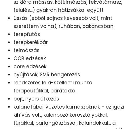
sziklára mászás, kötélmászás, fekvőtámasz,
felülés...) gyakran hátizsákkal együtt
úszás (ebből sajnos kevesebb volt, mint
szerettem volna), ruhában, bakancsban
terepfutás
terepkerékpár
felmászás
OCR edzések
core edzések
nyújtások, SMR hengerezés
rendszeres lelki-szellemi munka
terapeutákkal, barátokkal
böjt, nyers étkezés
kalandtábor vezetés kamaszoknak - ez igazi
kihívás volt, különböző korosztályokkal,
túrákkal, barlangászással, kalandokkal... a