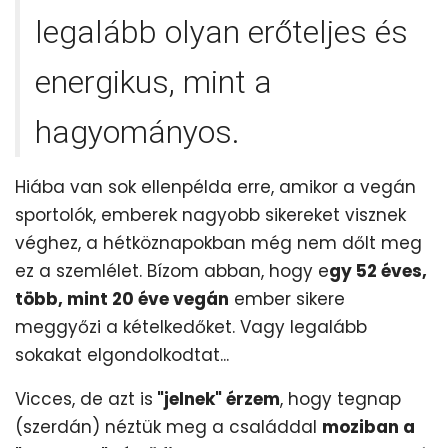
legalább olyan erőteljes és
energikus, mint a
hagyományos.
Hiába van sok ellenpélda erre, amikor a vegán
sportolók, emberek nagyobb sikereket visznek
véghez, a hétköznapokban még nem dőlt meg
ez a szemlélet. Bízom abban, hogy e
gy 52 éves,
több, mint 20 éve vegán
ember sikere
meggyőzi a kételkedőket. Vagy legalább
sokakat elgondolkodtat...
Vicces, de azt is
"jelnek" érzem
, hogy tegnap
(szerdán) néztük meg a családdal
moziban a