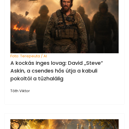
Foto: Terepeuta / AI
A kockás inges lovag: David „Steve”
Askin, a csendes hős útja a kabuli
pokoltól a tűzhalálig
Tóth Viktor