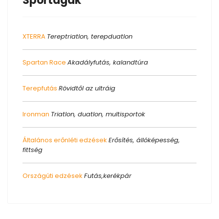
Sportágak
XTERRA
Tereptriatlon, terepduatlon
Spartan Race
Akadályfutás, kalandtúra
Terepfutás
Rövidtől az ultráig
Ironman
Triatlon, duatlon, multisportok
Általános erőnléti edzések
Erősítés, állóképesség,
fittség
Országúti edzések
Futás,kerékpár