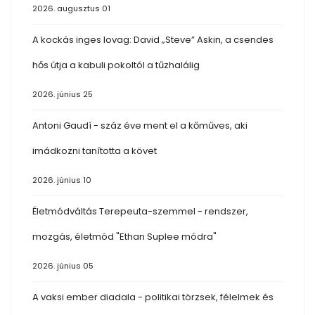
2026. augusztus 01
A kockás inges lovag: David „Steve” Askin, a csendes
hős útja a kabuli pokoltól a tűzhalálig
2026. június 25
Antoni Gaudí - száz éve ment el a kőműves, aki
imádkozni tanította a követ
2026. június 10
Életmódváltás Terepeuta-szemmel - rendszer,
mozgás, életmód "Ethan Suplee módra"
2026. június 05
A vaksi ember diadala - politikai törzsek, félelmek és