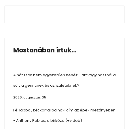
Mostanában írtuk...
A hátizsák nem egyszerűen nehéz - árt vagy használ a
súly a gerincnek és az ízületeknek?
2026. augusztus 05
Fél lábbal, két karral bajnoki cím az épek mezőnyében
- Anthony Robles, a birkózó (+videó)