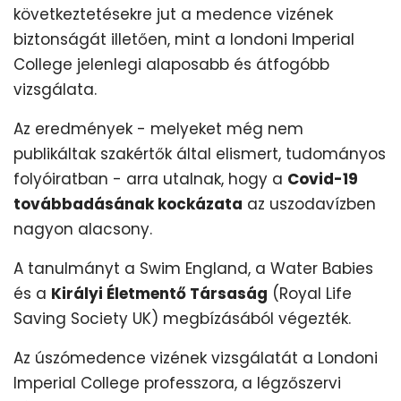
következtetésekre jut a medence vizének
biztonságát illetően, mint a londoni Imperial
College jelenlegi alaposabb és átfogóbb
vizsgálata.
Az eredmények - melyeket még nem
publikáltak szakértők által elismert, tudományos
folyóiratban - arra utalnak, hogy a
Covid-19
továbbadásának kockázata
az uszodavízben
nagyon alacsony.
A tanulmányt a Swim England, a Water Babies
és a
Királyi Életmentő Társaság
(Royal Life
Saving Society UK) megbízásából végezték.
Az úszómedence vizének vizsgálatát a Londoni
Imperial College professzora, a légzőszervi