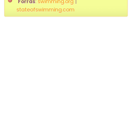
Forrás
:
swimming.org
|
stateofswimming.com