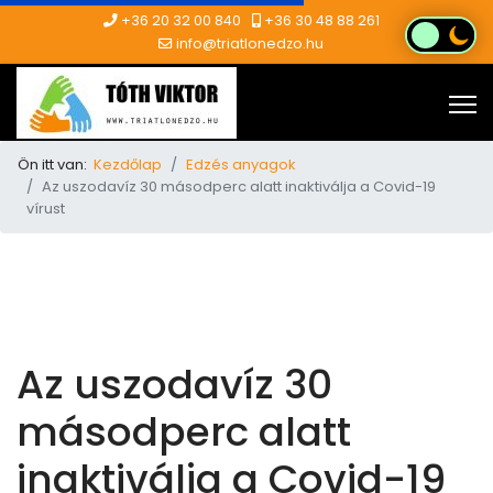
+36 20 32 00 840
+36 30 48 88 261
info@triatlonedzo.hu
Ön itt van:
Kezdőlap
Edzés anyagok
Az uszodavíz 30 másodperc alatt inaktiválja a Covid-19
vírust
Az uszodavíz 30
másodperc alatt
inaktiválja a Covid-19