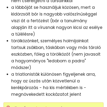
nem cserélgetni a társainkkal
a lábbóját se használjuk közösen, mert a
kidörzsölt bőr is nagyobb valószínűséggel
viszi át a fertőzést (bár a tanulmány
alapján itt a vírusnak nagyon kicsi az esélye
a túlélésre)
törölközőnket, személyes holmijainkat
tartsuk zsákban, táskában vagy más tároló
eszközben, főleg a törölközőt (nem javasolt
a hagyományos "ledobom a padra"
módszer)
a triatlonisták különösen figyeljenek arra,
hogy az úszás után közvetlenül a
kerékpározás - ha kis mértékben is -
megnövekedett kockázatot jelent