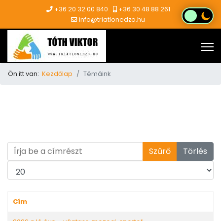
+36 20 32 00 840
+36 30 48 88 261
info@triatlonedzo.hu
Ön itt van:
Kezdőlap
Témáink
Írja be a címrészt
Szűrő
Törlés
Tételek #
Cím