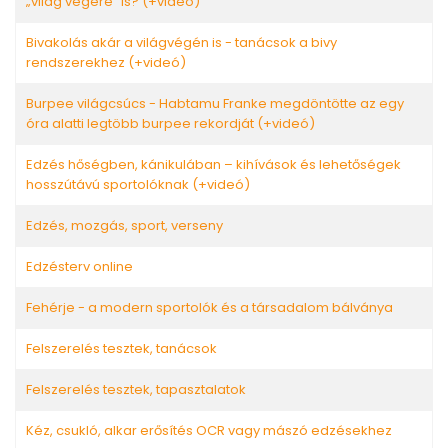
„világ végére” is? (+videó)
Bivakolás akár a világvégén is - tanácsok a bivy
rendszerekhez (+videó)
Burpee világcsúcs - Habtamu Franke megdöntötte az egy
óra alatti legtöbb burpee rekordját (+videó)
Edzés hőségben, kánikulában – kihívások és lehetőségek
hosszútávú sportolóknak (+videó)
Edzés, mozgás, sport, verseny
Edzésterv online
Fehérje - a modern sportolók és a társadalom bálványa
Felszerelés tesztek, tanácsok
Felszerelés tesztek, tapasztalatok
Kéz, csukló, alkar erősítés OCR vagy mászó edzésekhez