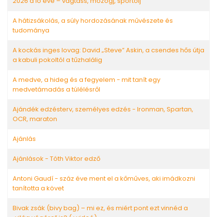
2026 a ló éve – vágtass, mozogj, sportolj
A hátizsákolás, a súly hordozásának művészete és
tudománya
A kockás inges lovag: David „Steve” Askin, a csendes hős útja
a kabuli pokoltól a tűzhalálig
A medve, a hideg és a fegyelem - mit tanít egy
medvetámadás a túlélésről
Ajándék edzésterv, személyes edzés - Ironman, Spartan,
OCR, maraton
Ajánlás
Ajánlások - Tóth Viktor edző
Antoni Gaudí - száz éve ment el a kőműves, aki imádkozni
tanította a követ
Bivak zsák (bivy bag) – mi ez, és miért pont ezt vinnéd a