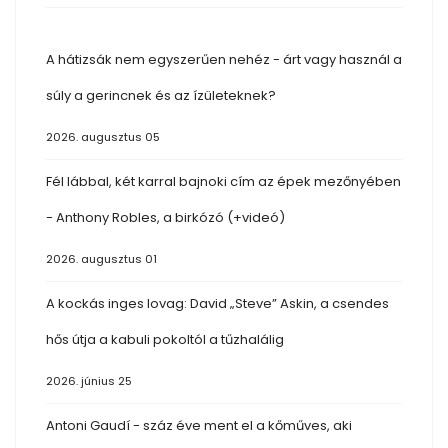
A hátizsák nem egyszerűen nehéz - árt vagy használ a
súly a gerincnek és az ízületeknek?
2026. augusztus 05
Fél lábbal, két karral bajnoki cím az épek mezőnyében
- Anthony Robles, a birkózó (+videó)
2026. augusztus 01
A kockás inges lovag: David „Steve” Askin, a csendes
hős útja a kabuli pokoltól a tűzhalálig
2026. június 25
Antoni Gaudí - száz éve ment el a kőműves, aki