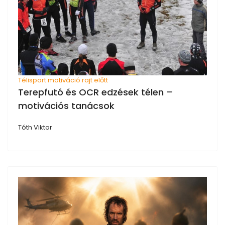
Télisport motiváció rajt előtt
Terepfutó és OCR edzések télen –
motivációs tanácsok
Tóth Viktor