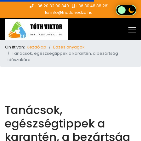
+36 20 32 00 840
+36 30 48 88 261
info@triatlonedzo.hu
Ön itt van:
Kezdőlap
Edzés anyagok
Tanácsok, egészségtippek a karantén, a bezártság
időszakára
Tanácsok,
egészségtippek a
karantén, a bezártság