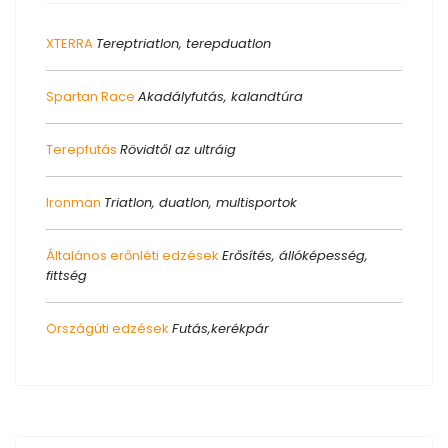
XTERRA
Tereptriatlon, terepduatlon
Spartan Race
Akadályfutás, kalandtúra
Terepfutás
Rövidtől az ultráig
Ironman
Triatlon, duatlon, multisportok
Általános erőnléti edzések
Erősítés, állóképesség,
fittség
Országúti edzések
Futás,kerékpár