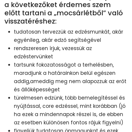
a következőket érdemes szem
előtt tartani a „mocsárlétből” való
visszatéréshez:
tudatosan tervezzük az edzésmunkát, akár
egyénileg, akár edző segítségével
rendszeresen írjuk, vezessük az
edzéstervünket
tartsunk fokozatosságot a terhelésben,
maradjunk a határainkon belül egészen
addig,ameddig meg nem alapozzuk az erőt
és állóképességet
türelmesen edzünk, több bemelegítéssel és
nyújtással, core edzéssel, mint korábban (jó
ha ezek a mindennapok részei is, de ebben
az esetben különösen fontos rájuk figyelni)
figyeljük tudatosan önmagunkat és ezek