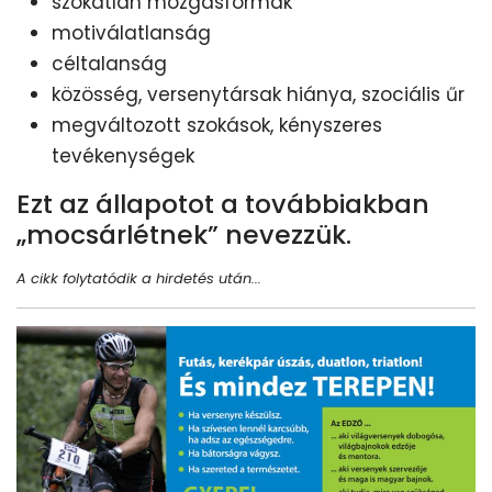
szokatlan mozgásformák
motiválatlanság
céltalanság
közösség, versenytársak hiánya, szociális űr
megváltozott szokások, kényszeres
tevékenységek
Ezt az állapotot a továbbiakban
„mocsárlétnek” nevezzük.
A cikk folytatódik a hirdetés után...