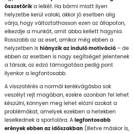
összetörik
a lelkét. Ha bármi miatt ilyen
helyzetbe kerül valaki, akkor jó esetben alig
várja, hogy változtathasson ezen az állapoton,
elkezdje a munkát, amit abba kellett hagynia.
Rosszabb az az eset, amikor még ebben a
helyzetben is
hiányzik az induló motiváció
– de
ebben az esetben is nagy segítséget jelentenek
a társak, az edző támogatása pedig pont
ilyenkor a legfontosabb.
A visszatérés a normál kerékvágásba sok
veszélyt rejt magában, ezekre azonban fel lehet
készülni, könnyen meg lehet előzni azokat a
problémákat, amelyek ezekben a hetekben
leselkednek a sportolóra. A
legfontosabb
erények ebben az időszakban
(illetve máskor is,