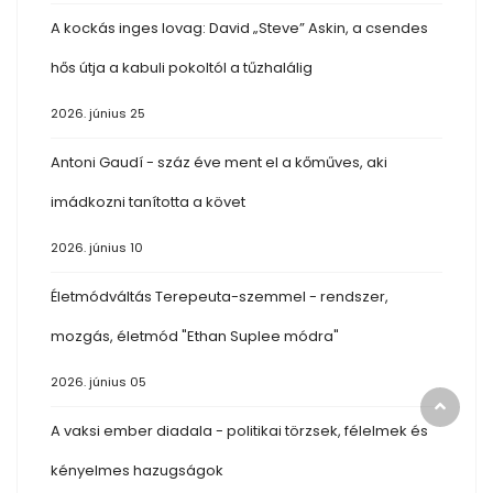
A kockás inges lovag: David „Steve” Askin, a csendes
hős útja a kabuli pokoltól a tűzhalálig
2026. június 25
Antoni Gaudí - száz éve ment el a kőműves, aki
imádkozni tanította a követ
2026. június 10
Életmódváltás Terepeuta-szemmel - rendszer,
mozgás, életmód "Ethan Suplee módra"
2026. június 05
A vaksi ember diadala - politikai törzsek, félelmek és
kényelmes hazugságok