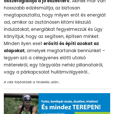
összefoglalója a jó edzésterv.
Akinek már van
hosszabb edzésmúltja, az biztosan
megtapasztalta, hogy milyen erőt és energiát
ad, amikor az ösztönösen kitörni készülő
indulatokat, energiákat fegyelmezzük és úgy
irányítjuk, hogy az segítsen, építsen minket.
Minden ilyen eset
erősíti és építi azokat az
alapokat
, amelyek megtartanak bennünket –
legyen szó a célegyenes előtti utolsó
méterekről, egy tárgyalás nehéz pillanatairól,
vagy a párkapcsolat hullámvölgyeiről...
A cikk folytatódik a hirdetés után...