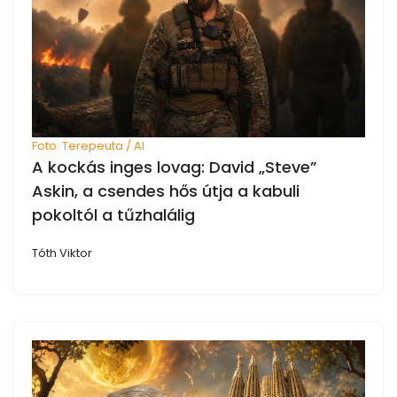
Foto: Terepeuta / AI
A kockás inges lovag: David „Steve”
Askin, a csendes hős útja a kabuli
pokoltól a tűzhalálig
Tóth Viktor