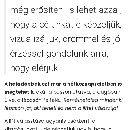
még erősíteni is lehet azzal,
hogy a célunkat elképzeljük,
vizualizáljuk, örömmel és jó
érzéssel gondolunk arra,
hogy elérjük.
A
haladóbbak ezt már a hétköznapi életben is
megtehetik
, akár a buszon utazva, a dugóban
ülve, a lépcsőn felfelé…
Remélhetőleg mindenki
lépcsőn jár, aki teheti és nem a liftet választja!
A lift választása ugyanis csökkenti a
kitartásunkat – de nézhetjük úgy is, hogy
a