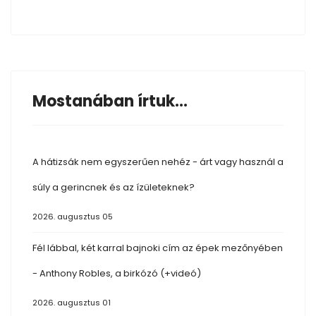
Mostanában írtuk...
A hátizsák nem egyszerűen nehéz - árt vagy használ a
súly a gerincnek és az ízületeknek?
2026. augusztus 05
Fél lábbal, két karral bajnoki cím az épek mezőnyében
- Anthony Robles, a birkózó (+videó)
2026. augusztus 01