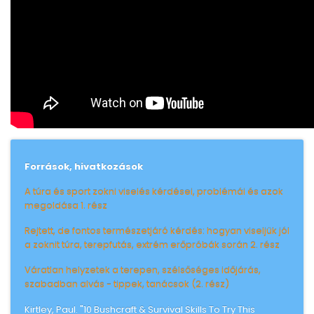
Források, hivatkozások
A túra és sport zokni viselés kérdései, problémái és azok
megoldása 1. rész
Rejtett, de fontos természetjáró kérdés: hogyan viseljük jól
a zoknit túra, terepfutás, extrém erőpróbák során 2. rész
Váratlan helyzetek a terepen, szélsőséges időjárás,
szabadban alvás - tippek, tanácsok (2. rész)
Kirtley, Paul. "10 Bushcraft & Survival Skills To Try This