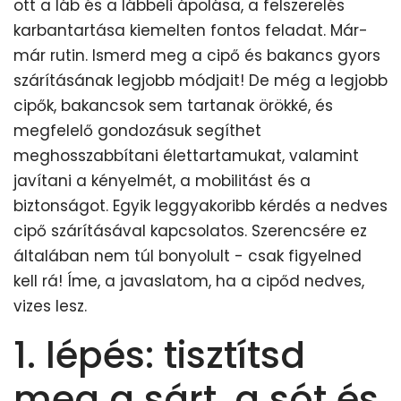
ott a láb és a lábbeli ápolása, a felszerelés
karbantartása kiemelten fontos feladat. Már-
már rutin. Ismerd meg a cipő és bakancs gyors
szárításának legjobb módjait! De még a legjobb
cipők, bakancsok sem tartanak örökké, és
megfelelő gondozásuk segíthet
meghosszabbítani élettartamukat, valamint
javítani a kényelmét, a mobilitást és a
biztonságot. Egyik leggyakoribb kérdés a nedves
cipő szárításával kapcsolatos. Szerencsére ez
általában nem túl bonyolult - csak figyelned
kell rá! Íme, a javaslatom, ha a cipőd nedves,
vizes lesz.
1. lépés: tisztítsd
meg a sárt, a sót és