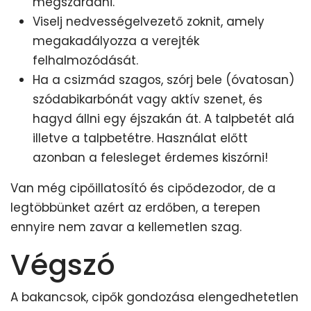
megszáradni.
Viselj nedvességelvezető zoknit, amely
megakadályozza a verejték
felhalmozódását.
Ha a csizmád szagos, szórj bele (óvatosan)
szódabikarbónát vagy aktív szenet, és
hagyd állni egy éjszakán át. A talpbetét alá
illetve a talpbetétre. Használat előtt
azonban a felesleget érdemes kiszórni!
Van még cipőillatosító és cipődezodor, de a
legtöbbünket azért az erdőben, a terepen
ennyire nem zavar a kellemetlen szag.
Végszó
A bakancsok, cipők gondozása elengedhetetlen