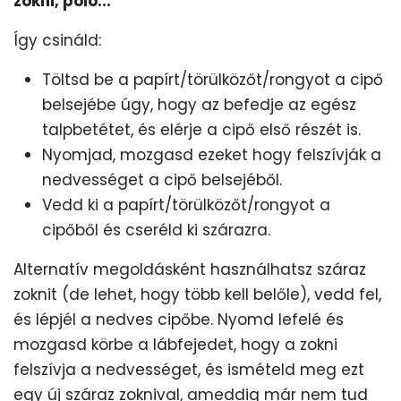
zokni, póló...
Így csináld:
Töltsd be a papírt/törülközőt/rongyot a cipő
belsejébe úgy, hogy az befedje az egész
talpbetétet, és elérje a cipő első részét is.
Nyomjad, mozgasd ezeket hogy felszívják a
nedvességet a cipő belsejéből.
Vedd ki a papírt/törülközőt/rongyot a
cipőből és cseréld ki szárazra.
Alternatív megoldásként használhatsz száraz
zoknit (de lehet, hogy több kell belőle), vedd fel,
és lépjél a nedves cipőbe. Nyomd lefelé és
mozgasd körbe a lábfejedet, hogy a zokni
felszívja a nedvességet, és ismételd meg ezt
egy új száraz zoknival, ameddig már nem tud