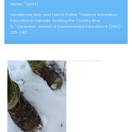
Winter." (2014).
Henderson, Bob, and Tom G. Potter. "Outdoor Adventure
Education in Canada: Seeking the Country Way
In."
Canadian Journal of Environmental Education
6 (2001):
225-242.
Free Joomla Lightbox Gallery