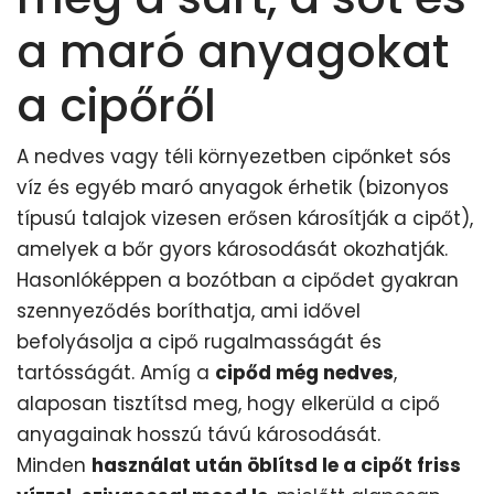
a maró anyagokat
a cipőről
A nedves vagy téli környezetben cipőnket sós
víz és egyéb maró anyagok érhetik (bizonyos
típusú talajok vizesen erősen károsítják a cipőt),
amelyek a bőr gyors károsodását okozhatják.
Hasonlóképpen a bozótban a cipődet gyakran
szennyeződés boríthatja, ami idővel
befolyásolja a cipő rugalmasságát és
tartósságát. Amíg a
cipőd még nedves
,
alaposan tisztítsd meg, hogy elkerüld a cipő
anyagainak hosszú távú károsodását.
Minden
használat után öblítsd le a cipőt friss