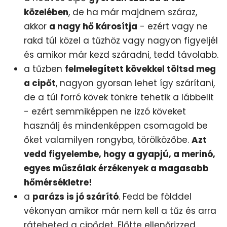
közelében
, de ha már majdnem száraz,
akkor
a nagy hő károsítja
- ezért vagy ne
rakd túl közel a tűzhöz vagy nagyon figyeljél
és amikor már kezd száradni, tedd távolabb.
a tűzben
felmelegített kövekkel töltsd meg
a cipőt
, nagyon gyorsan lehet így szárítani,
de a túl forró kövek tönkre tehetik a lábbelit
- ezért semmiképpen ne izzó köveket
használj és mindenképpen csomagold be
őket valamilyen rongyba, törölközőbe.
Azt
vedd figyelembe, hogy a gyapjú, a merinó,
egyes műszálak érzékenyek a magasabb
hőmérsékletre!
a
parázs is jó szárító
. Fedd be földdel
vékonyan amikor már nem kell a tűz és arra
ráteheted a cipődet. Előtte ellenőrizzed,