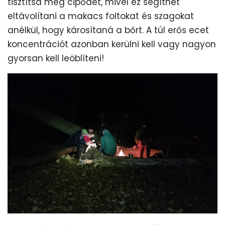
tisztítsd meg cipődet, mivel ez segíthet
eltávolítani a makacs foltokat és szagokat
anélkül, hogy károsítaná a bőrt. A túl erős ecet
koncentrációt azonban kerülni kell vagy nagyon
gyorsan kell leöblíteni!