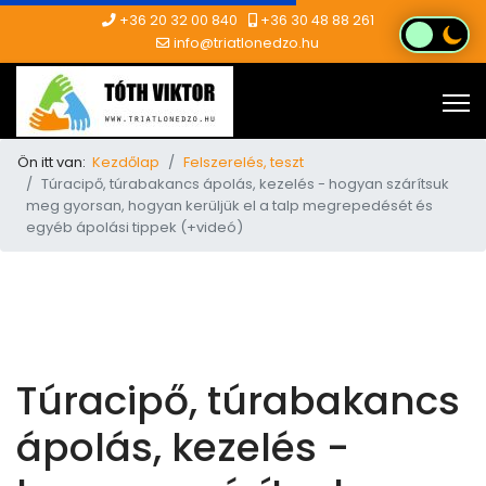
+36 20 32 00 840
+36 30 48 88 261
info@triatlonedzo.hu
Ön itt van:
Kezdőlap
Felszerelés, teszt
Túracipő, túrabakancs ápolás, kezelés - hogyan szárítsuk
meg gyorsan, hogyan kerüljük el a talp megrepedését és
egyéb ápolási tippek (+videó)
Túracipő, túrabakancs
ápolás, kezelés -