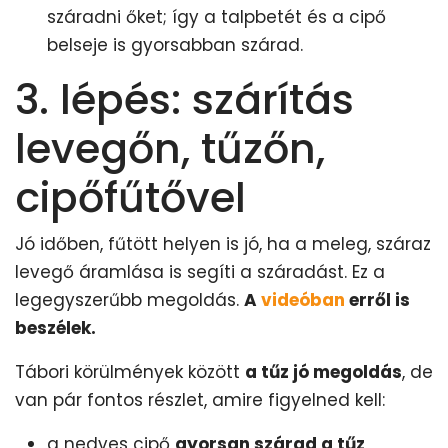
száradni őket; így a talpbetét és a cipő
belseje is gyorsabban szárad.
3. lépés: szárítás
levegőn, tűzőn,
cipőfűtővel
Jó időben, fűtött helyen is jó, ha a meleg, száraz
levegő áramlása is segíti a száradást. Ez a
legegyszerűbb megoldás.
A
videóban
erről is
beszélek.
Tábori körülmények között
a tűz jó megoldás
, de
van pár fontos részlet, amire figyelned kell:
a nedves cipő
gyorsan szárad a tűz