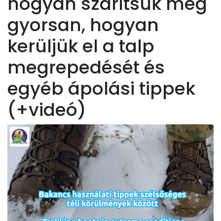
hogyan szárítsuk meg
gyorsan, hogyan
kerüljük el a talp
megrepedését és
egyéb ápolási tippek
(+videó)