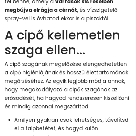
fel benne, amely a
varrások kis réseiben
megbújva elrágja a cérnát
, és vízszigetelő
spray-vel is óvhatod ekkor is a piszoktól.
A cipő kellemetlen
szaga ellen...
A cipő szagának megelőzése elengedhetetlen
a cipő higiéniájának és hosszú élettartamának
megőrzéséhez. Az egyik legjobb módja annak,
hogy megakadályozd a cipők szagának az
erősödését, ha hagyod rendszeresen kiszellőzni
és mindig azonnal megszárítod.
Amilyen gyakran csak lehetséges, távolítsd
el a talpbetétet, és hagyd külön