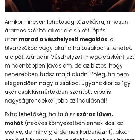
Amikor nincsen lehetőség tűzrakásra, nincsen
áramos szárító, akkor a első két lépés
után
marad a vészhelyzeti megoldás
: a
bivakzsákba vagy akár a hálózsákba is teheted
a cipőt száradni. Vészhelyzeti megoldásként ezt
mindenképpen javaslom, de az biztos, hogy
nehezebben tudsz majd aludni, főleg, ha nem
elegendően nagy a zsákod. Ugyanakkor az így
akár csak kismértékben szárított cipő is
nagyságrendekkel jobb az indulásnál!
Extra lehetőség, ha találsz
száraz füvet,
mohát
(nedves környezetben ennek kicsi az
esélye, de mindig érdemes körbenézni!), akkor