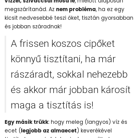
vízzel, szivaccsal mosd le
, mielőtt alaposan
megszárítanád. Az
nem probléma
, ha ez egy
kicsit nedvesebbé teszi őket, tisztán gyorsabban
és jobban száradnak!
A frissen koszos cipőket
könnyű tisztítani, ha már
rászáradt, sokkal nehezebb
és akkor már jobban károsít
maga a tisztítás is!
Egy másik trükk
: hogy meleg (langyos) víz és
ecet (
legjobb az almaecet
) keverékével