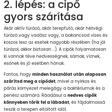
2. lépés: a cipő
gyors szárítása
Akár aktív túrázó, akár terepfutó, akár hétvégi
túrázó vagy vadász vagy, a bakancsod vizes és
koszos lesz az esetek nagyobb részében (ha jól
túrázol, akkor biztosan ...). A cipők folyamatosan
ki vannak téve nedvességnek, sárnak, víznek,
esőnek és jó esetben hónak.
Fontos, hogy
minden használat után alaposan
szárítsd meg a cipődet
, mivel a nyirkos és
párás környezet melegágy a baktériumok és a
penész számára. Ráadásul a
nedves cipők
könnyeben törik fel a lábadat
, és fájdalmassá
teszik a terepen eltöltött időt.