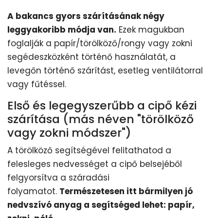
A bakancs gyors szárításának négy
leggyakoribb módja van.
Ezek magukban
foglalják a papír/törölköző/rongy vagy zokni
segédeszközként történő használatát, a
levegőn történő szárítást, esetleg ventilátorral
vagy fűtéssel.
Első és legegyszerűbb a cipő kézi
szárítása (más néven "törölköző
vagy zokni módszer")
A törölköző segítségével felitathatod a
felesleges nedvességet a cipő belsejéből
felgyorsítva a száradási
folyamatot.
Természetesen itt bármilyen jó
nedvszívó anyag a segítséged lehet: papír,