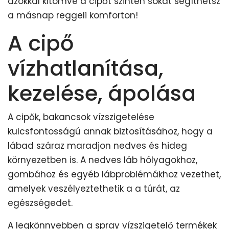
azokkal kitömve a cipőt szintén sokat segíthetsz
a másnap reggeli komforton!
A cipő
vízhatlanítása,
kezelése, ápolása
A cipők, bakancsok vízszigetelése
kulcsfontosságú annak biztosításához, hogy a
lábad száraz maradjon nedves és hideg
környezetben is. A nedves láb hólyagokhoz,
gombához és egyéb lábproblémákhoz vezethet,
amelyek veszélyeztethetik a a túrát, az
egészségedet.
A legkönnyebben a spray vízszigetelő termékek