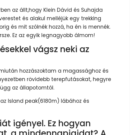
en az állt,hogy Klein Dávid és Suhajda
erestet és alakul melléjük egy trekking
orig és mit szólnék hozzá, ha én is mennék.
ersze. Ez az egyik legnagyobb álmom!
zésekkel vágsz neki az
 miután hozzászoktam a magassághoz és
yezetben rövidebb terepfutásokat, hegyre
függ az állapotomtól.
m az Island peak(6180m) lábához és
iát igényel. Ez hogyan
at, a mindennapjaidat? A