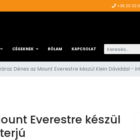
+36 20 32 
Keresés...
CÉGEKNEK
RÓLAM
KAPCSOLAT
záraz Dénes az Mount Everestre készül Klein Dáviddal - in
ount Everestre készül
terjú