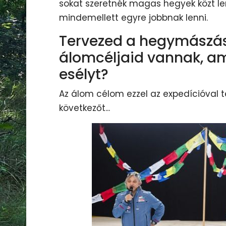
sokat szeretnék magas hegyek közt lenn
mindemellett egyre jobbnak lenni.
Tervezed a hegymászás 
álomcéljaid vannak, ami
esélyt?
Az álom célom ezzel az expedícióval
következőt...