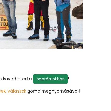
n követheted a
!
naptárunkban
ek, válaszok
gomb megnyomásával!