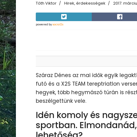
Tóth Viktor
Hirek, érdekességek
2017. márci
powered by
social2s
Száraz Dénes az mai idők egyik legakt
futó és a X2S TEAM tereptriatlon verse
hegyek, több hegymászó túrán is részt 
beszélgettünk vele.
Idén komoly és nagyszer
sportban. Elmondanád, h
lehetőség?