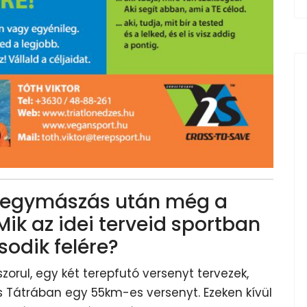
t hegymászás után még a
 Mik az idei terveid sportban
odik felére?
zorul, egy két terepfutó versenyt tervezek,
 Tátrában egy 55km-es versenyt. Ezeken kívül