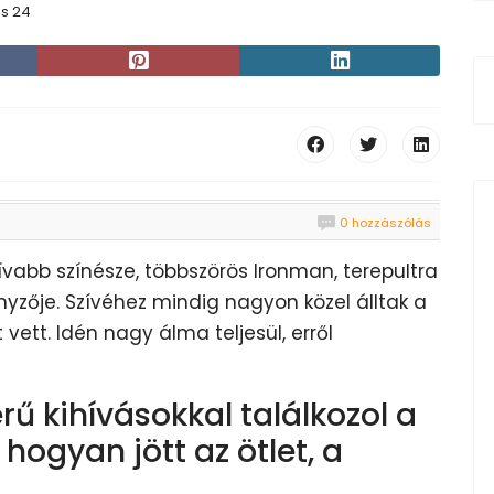
us 24
0 hozzászólás
ívabb színésze, többszörös Ironman, terepultra
nyzője. Szívéhez mindig nagyon közel álltak a
vett. Idén nagy álma teljesül, erről
ű kihívásokkal találkozol a
ogyan jött az ötlet, a