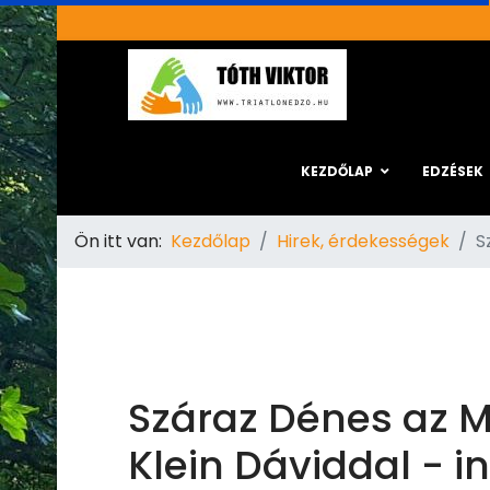
KEZDŐLAP
EDZÉSEK
Ön itt van:
Kezdőlap
Hirek, érdekességek
S
Száraz Dénes az M
Klein Dáviddal - in