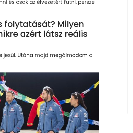
i és csak az élvezetért futni, persze
folytatását? Milyen
kre azért látsz reális
 teljesül. Utána majd megálmodom a