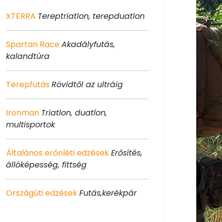
XTERRA
Tereptriatlon, terepduatlon
Spartan Race
Akadályfutás,
kalandtúra
Terepfutás
Rövidtől az ultráig
Ironman
Triatlon, duatlon,
multisportok
Általános erőnléti edzések
Erősítés,
állóképesség, fittség
Országúti edzések
Futás,kerékpár