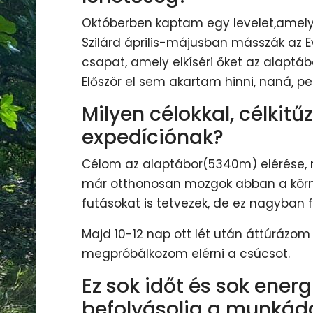
Októberben kaptam egy levelet,amelyb
Szilárd április-májusban másszák az Ev
csapat, amely elkíséri őket az alaptáb
Először el sem akartam hinni, naná, p
Milyen célokkal, célkitű
expedíciónak?
Célom az alaptábor(5340m) elérése,
már otthonosan mozgok abban a körn
futásokat is tetvezek, de ez nagyban 
Majd 10-12 nap ott lét után áttúrázo
megpróbálkozom elérni a csúcsot.
Ez sok időt és sok energ
befolyásolja a munkád