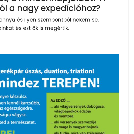
zól a nagy expedícióhoz?
nnyű és ilyen szempontból nekem se,
inkat és ezt ők is megértik.