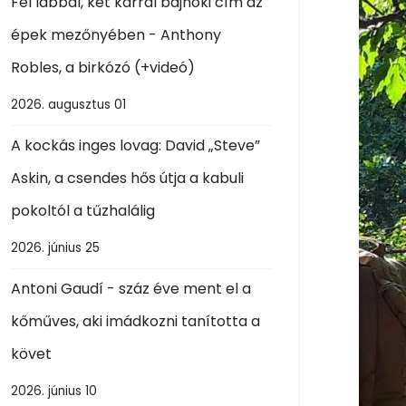
Fél lábbal, két karral bajnoki cím az
épek mezőnyében - Anthony
Robles, a birkózó (+videó)
2026. augusztus 01
A kockás inges lovag: David „Steve”
Askin, a csendes hős útja a kabuli
pokoltól a tűzhalálig
2026. június 25
Antoni Gaudí - száz éve ment el a
kőműves, aki imádkozni tanította a
követ
2026. június 10