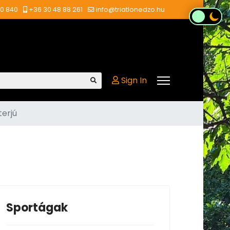
00 840
+36 30 48 88 261
info@triatlonedzo.hu
Sign In
terjú
Sportágak