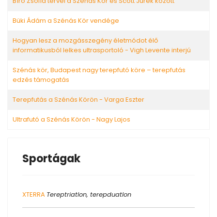
Bíró Zsófia tervei a Szénás Kör és Scott Jurek között
Büki Ádám a Szénás Kör vendége
Hogyan lesz a mozgásszegény életmódot élő
informatikusból lelkes ultrasportoló - Vigh Levente interjú
Szénás kör, Budapest nagy terepfutó köre – terepfutás
edzés támogatás
Terepfutás a Szénás Körön - Varga Eszter
Ultrafutó a Szénás Körön - Nagy Lajos
Sportágak
XTERRA
Tereptriatlon, terepduatlon