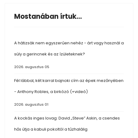
Mostanában írtuk...
A hátizsák nem egyszerűen nehéz - árt vagy használ a
súly a gerincnek és az ízületeknek?
2026. augusztus 05
Fél lábbal, két karral bajnoki cím az épek mezőnyében
- Anthony Robles, a birkózó (+videó)
2026. augusztus 01
A kockás inges lovag: David „Steve” Askin, a csendes
hős útja a kabuli pokoltól a tűzhalálig