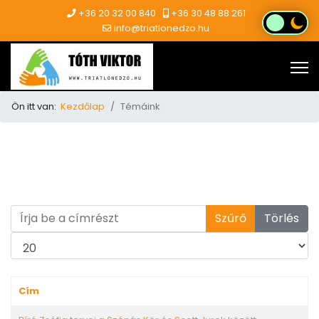
+36 20 32 00 840
+36 30 48 88 261
info@triatlonedzo.hu
Ön itt van:
Kezdőlap
Témáink
Írja be a címrészt
Szűrő
Törlés
Tételek #
Cím