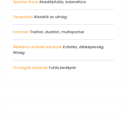
Spartan Race
Akadályfutás, kalandtúra
Terepfutás
Rövidtől az ultráig
Ironman
Triatlon, duatlon, multisportok
Általános erőnléti edzések
Erősítés, állóképesség,
fittség
Országúti edzések
Futás,kerékpár