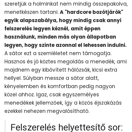
szeretjük a holminkat nem mindig összepakolva,
menetkészen tartani.
A "hardcore bozótjárók"
egyik alapszabálya, hogy mindig csak annyi
felszerelés legyen kéznél, amit éppen
használunk, minden más olyan állapotban
legyen, hogy szinte azonnal el lehessen indulni.
A sátor ezt a szemléletet nem támogatja.
Hasznos és jó köztes megoldás a menedék, ami
majdnem egy kibővített hálózsák, kicsi extra
hellyel. Súlyban messze a sátor alatt,
kényelemben és komfortban pedig nagyon
közel ahhoz. Igaz, csak egyszemélyes
menedékek jellemzőek, így a közös éjszakázás
ezekkel nehezen megvalósítható.
Felszerelés helyettesítő sor
: