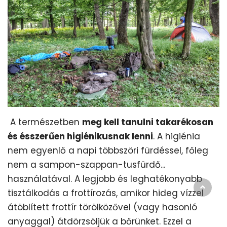
A természetben
meg kell tanulni takarékosan
és ésszerűen higiénikusnak lenni
. A higiénia
nem egyenlő a napi többszöri fürdéssel, főleg
nem a sampon-szappan-tusfürdő...
használatával. A legjobb és leghatékonyabb
tisztálkodás a frottírozás, amikor hideg vízzel
átöblített frottír törölközővel (vagy hasonló
anyaggal) átdörzsöljük a bőrünket. Ezzel a