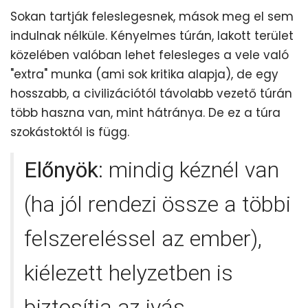
Sokan tartják feleslegesnek, mások meg el sem
indulnak nélküle. Kényelmes túrán, lakott terület
közelében valóban lehet felesleges a vele való
"extra" munka (ami sok kritika alapja), de egy
hosszabb, a civilizációtól távolabb vezető túrán
több haszna van, mint hátránya. De ez a túra
szokástoktól is függ.
Előnyök
: mindig kéznél van
(ha jól rendezi össze a többi
felszereléssel az ember),
kiélezett helyzetben is
biztosítja az ivás