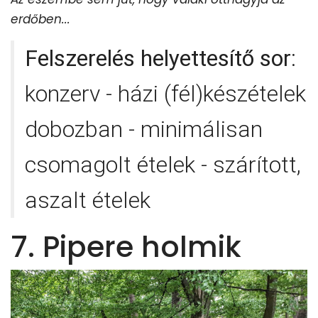
erdőben...
Felszerelés helyettesítő sor
:
konzerv - házi (fél)készételek
dobozban - minimálisan
csomagolt ételek - szárított,
aszalt ételek
7. Pipere holmik