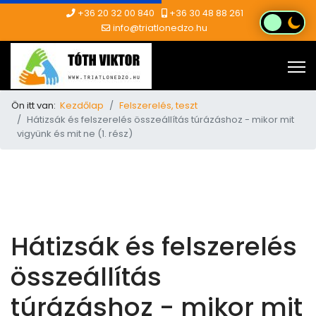
+36 20 32 00 840
+36 30 48 88 261
info@triatlonedzo.hu
Ön itt van:
Kezdőlap
Felszerelés, teszt
Hátizsák és felszerelés összeállítás túrázáshoz - mikor mit
vigyünk és mit ne (1. rész)
Hátizsák és felszerelés
összeállítás
túrázáshoz - mikor mit