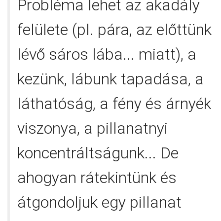
Probléma lehet az akadály
felülete (pl. pára, az előttünk
lévő sáros lába... miatt), a
kezünk, lábunk tapadása, a
láthatóság, a fény és árnyék
viszonya, a pillanatnyi
koncentráltságunk... De
ahogyan rátekintünk és
átgondoljuk egy pillanat