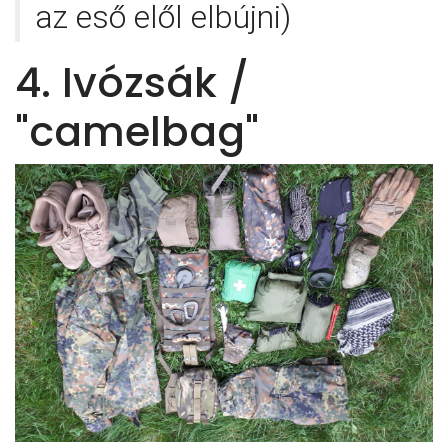
az eső elől elbújni)
4. Ivózsák /
"camelbag"