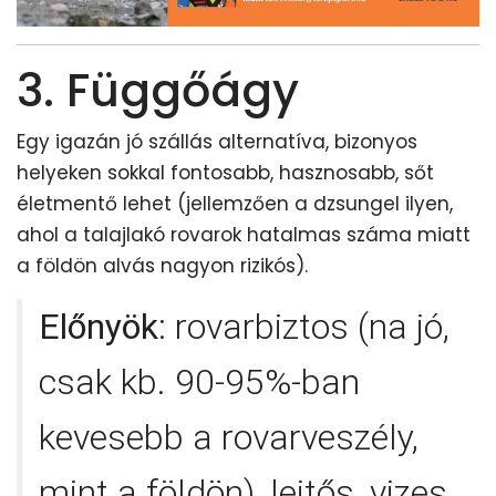
3. Függőágy
Egy igazán jó szállás alternatíva, bizonyos
helyeken sokkal fontosabb, hasznosabb, sőt
életmentő lehet (jellemzően a dzsungel ilyen,
ahol a talajlakó rovarok hatalmas száma miatt
a földön alvás nagyon rizikós).
Előnyök
: rovarbiztos (na jó,
csak kb. 90-95%-ban
kevesebb a rovarveszély,
mint a földön), lejtős, vizes