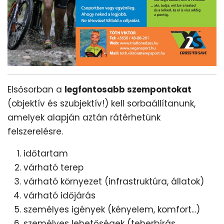
Elsősorban a
legfontosabb szempontokat
(objektív és szubjektív!) kell sorbaállítanunk,
amelyek alapján aztán rátérhetünk
felszerelésre.
időtartam
várható terep
várható környezet (infrastruktúra, állatok)
várható időjárás
személyes igények (kényelem, komfort...)
személyes lehetőségek (teherbírás,