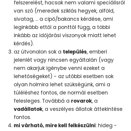
felszerelést, hacsak nem valami speciálisról
van szó (meredek sziklás hegyek, alföld,
sivatag, ... a cipő/bakancs kérdése, ami
leginkább ettől a ponttól függ, a többi
inkább az időjárási viszonyok miatt lehet
kérdés).
az útvonalon sok a
település
, emberi
jelenlét vagy nincsen egyáltalán (vagy
nem akarjuk igénybe venni ezeket a
lehetőségeket) - az utóbbi esetben sok
olyan holmira lehet szükségünk, ami a
túléléshez fontos, de normál esetben
felesleges. Továbbá a
rovarok
, a
vadállatok
, a veszélyes állatok áttekintése
fontos.
mi várható, mire kell felkészülni
: hideg -