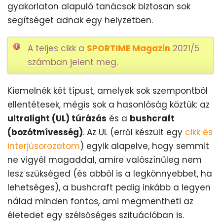
gyakorlaton alapuló tanácsok biztosan sok
segítséget adnak egy helyzetben.
A teljes cikk a
SPORTIME Magazin
2021/5
számban jelent meg.
Kiemelnék két típust, amelyek sok szempontból
ellentétesek, mégis sok a hasonlóság köztük: az
ultralight (UL) túrázás
és a
bushcraft
(bozótmívesség)
. Az UL (erről készült egy
cikk és
interjúsorozatom
) egyik alapelve, hogy semmit
ne vigyél magaddal, amire valószínűleg nem
lesz szükséged (és abból is a legkönnyebbet, ha
lehetséges), a bushcraft pedig inkább a legyen
nálad minden fontos, ami megmentheti az
életedet egy szélsőséges szituációban is.