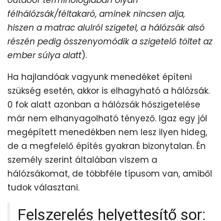
outdoor terminológiában olyan
félhálózsák/féltakaró, aminek nincsen alja,
hiszen a matrac alulról szigetel, a hálózsák alsó
részén pedig összenyomódik a szigetelő töltet az
ember súlya alatt
).
Ha hajlandóak vagyunk menedéket építeni
szükség esetén, akkor is elhagyható a hálózsák.
0 fok alatt azonban a hálózsák hőszigetelése
már nem elhanyagolható tényező. Igaz egy jól
megépített menedékben nem lesz ilyen hideg,
de a megfelelő építés gyakran bizonytalan. Én
személy szerint általában viszem a
hálózsákomat, de többféle típusom van, amiből
tudok választani.
Felszerelés helyettesítő sor
: