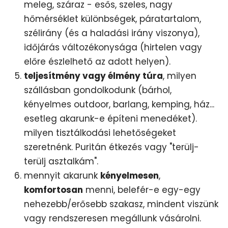
meleg, száraz - esős, szeles, nagy
hőmérséklet különbségek, páratartalom,
szélirány (és a haladási irány viszonya),
időjárás változékonysága (hirtelen vagy
előre észlelhető az adott helyen).
teljesítmény vagy élmény túra
, milyen
szállásban gondolkodunk (bárhol,
kényelmes outdoor, barlang, kemping, ház...
esetleg akarunk-e építeni menedéket).
milyen tisztálkodási lehetőségeket
szeretnénk. Puritán étkezés vagy "terülj-
terülj asztalkám".
mennyit akarunk
kényelmesen
,
komfortosan
menni, belefér-e egy-egy
nehezebb/erősebb szakasz, mindent viszünk
vagy rendszeresen megállunk vásárolni.