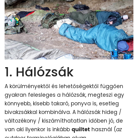
1. Hálózsák
A körülményektől és lehetőségektől függően
gyakran felesleges a hálózsák, megteszi egy
könnyebb, kisebb takaró, ponyva is, esetleg
bivakzsákkal kombinálva. A hálózsák hideg /
változékony / kiszámíthatatlan időben jó, de
van aki ilyenkor is inkább
quiltet
használ (
az