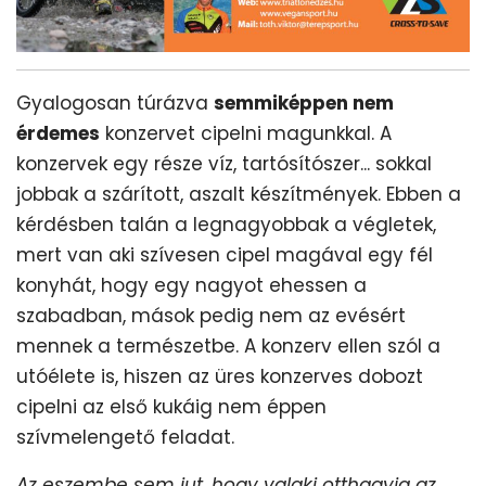
Gyalogosan túrázva
semmiképpen nem
érdemes
konzervet cipelni magunkkal. A
konzervek egy része víz, tartósítószer... sokkal
jobbak a szárított, aszalt készítmények. Ebben a
kérdésben talán a legnagyobbak a végletek,
mert van aki szívesen cipel magával egy fél
konyhát, hogy egy nagyot ehessen a
szabadban, mások pedig nem az evésért
mennek a természetbe. A konzerv ellen szól a
utóélete is, hiszen az üres konzerves dobozt
cipelni az első kukáig nem éppen
szívmelengető feladat.
Az eszembe sem jut, hogy valaki otthagyja az