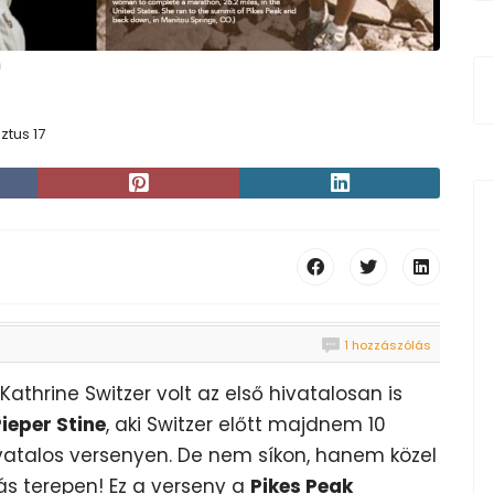
n
ztus 17
1 hozzászólás
Kathrine Switzer volt az első hivatalosan is
ieper Stine
, aki Switzer előtt majdnem 10
hivatalos versenyen. De nem síkon, hanem közel
ás terepen! Ez a verseny a
Pikes Peak