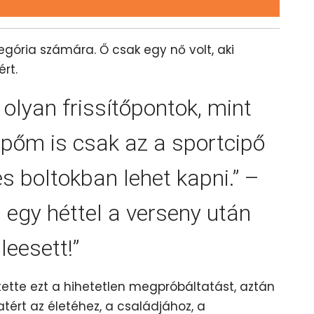
egória számára. Ő csak egy nő volt, aki
ért.
olyan frissítőpontok, mint
pőm is csak az a sportcipő
es boltokban lehet kapni.” –
 egy héttel a verseny után
eesett!”
ítette ezt a hihetetlen megpróbáltatást, aztán
ért az életéhez, a családjához, a