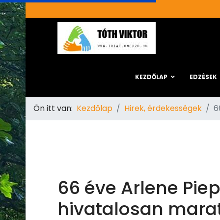
KEZDŐLAP
EDZÉSEK
Ön itt van:
Kezdőlap
Hirek, érdekességek
6
66 éve Arlene Piepe
hivatalosan marato