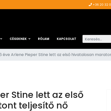
+36 20 32 
Keresés...
CÉGEKNEK
RÓLAM
KAPCSOLAT
6 éve Arlene Pieper Stine lett az első hivatalosan maraton
r Stine lett az első
nt teljesítő nő