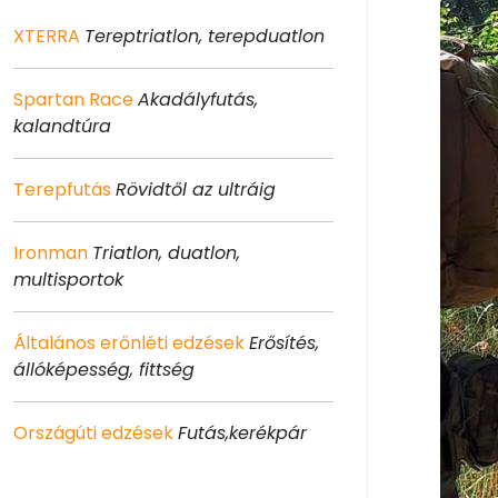
XTERRA
Tereptriatlon, terepduatlon
Spartan Race
Akadályfutás,
kalandtúra
Terepfutás
Rövidtől az ultráig
Ironman
Triatlon, duatlon,
multisportok
Általános erőnléti edzések
Erősítés,
állóképesség, fittség
Országúti edzések
Futás,kerékpár