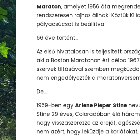
Maraton
, amelyet 1956 óta megrendez
rendszeresen rajhoz állnak! Köztük Kil
pályacsúcsot is beállítva.
66 éve történt...
Az első hivatalosan is teljesített orsz
aki a Boston Maratonon ért célba 196
szervek tiltásával szemben megküzdött
nem engedélyezték a maratonversenye
De...
1959-ben egy
Arlene Pieper Stine
nevű 
Stine 29 éves, Coloradóban élő háromg
hogy visszaszerezze az erejét, egészs
nem azért, hogy leküzdje a korlátoka