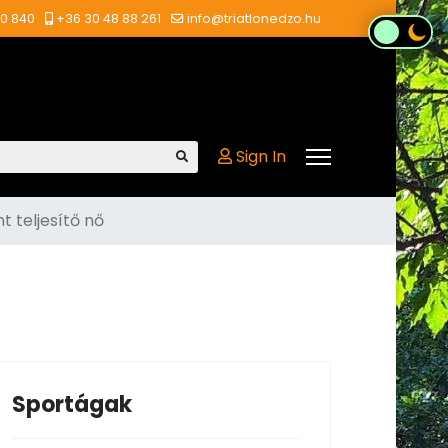
00 840
+36 30 48 88 261
info@triatlonedzo.hu
Sign In
t teljesítő nő
Sportágak