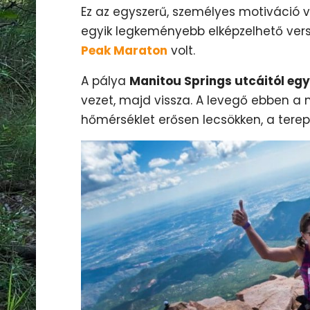
Ez az egyszerű, személyes motiváció ve
egyik legkeményebb elképzelhető vers
Peak Maraton
volt.
A pálya
Manitou Springs utcáitól eg
vezet, majd vissza. A levegő ebben a
hőmérséklet erősen lecsökken, a terep 