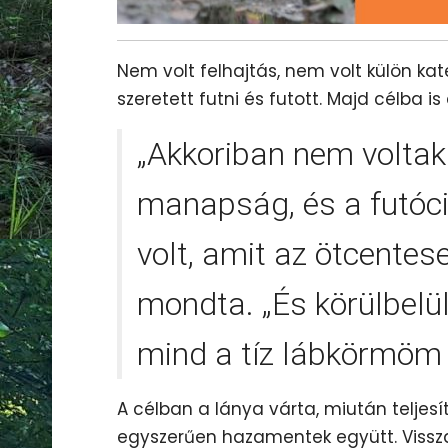
Nem volt felhajtás, nem volt külön kat
szeretett futni és futott. Majd célba is 
„Akkoriban nem voltak 
manapság, és a futóci
volt, amit az ötcentes
mondta. „És körülbelül
mind a tíz lábkörmöm l
A célban a lánya várta, miután teljes
egyszerűen hazamentek együtt. Visszat