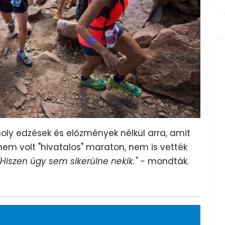
omoly edzések és előzmények nélkül arra, amit
 nem volt "hivatalos" maraton, nem is vették
"Hiszen úgy sem sikerülne nekik."
- mondták.