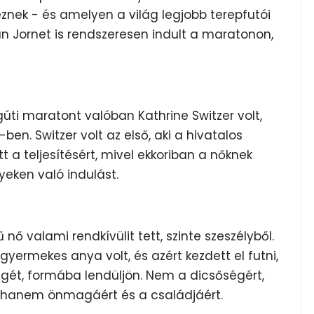
nek - és amelyen a világ legjobb terepfutói
ian Jornet is rendszeresen indult a maratonon,
ágúti maratont valóban Kathrine Switzer volt,
7-ben.
Switzer volt az első, aki a hivatalos
 a teljesítésért, mivel ekkoriban a nőknek
ken való indulást.
nő valami rendkívülit tett, szinte szeszélyből.
yermekes anya volt, és azért kezdett el futni,
égét, formába lendüljön. Nem a dicsőségért,
t, hanem önmagáért és a családjáért.