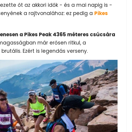
zette őt az akkori idők - és a mai napig is -
enyének a rajtvonalához: ez pedig a
Pikes
yenesen a Pikes Peak 4365 méteres csúcsára
 magasságban már erősen ritkul, a
brutális. Ezért is legendás verseny.