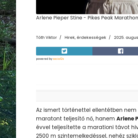
Arlene Pieper Stine - Pikes Peak Maratho
Tóth Viktor
Hirek, érdekességek
2025. augus
powered by
social2s
Az ismert történettel ellentétben nem 
maratont teljesítő nő, hanem
Arlene P
évvel teljesítette a marationi távot 
2500 m szintemelkedéssel, nehéz szikl