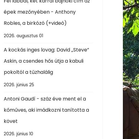
Fél lábbal, két karral bajnoki cím az
épek mezőnyében - Anthony
Robles, a birkózó (+videó)
2026. augusztus 01
A kockás inges lovag: David „Steve”
Askin, a csendes hős útja a kabuli
pokoltól a tűzhalálig
2026. június 25
Antoni Gaudí - száz éve ment el a
kőműves, aki imádkozni tanította a
követ
2026. június 10