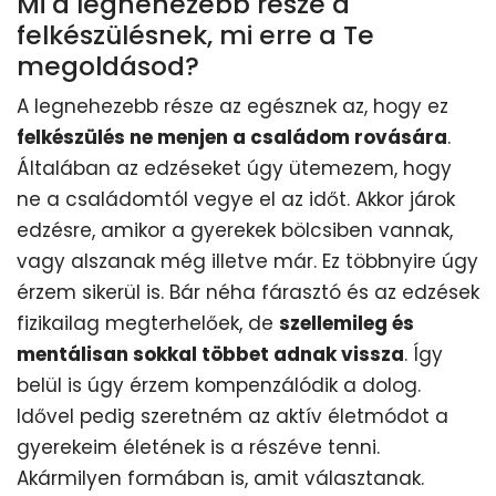
Mi a legnehezebb része a
felkészülésnek, mi erre a Te
megoldásod?
A legnehezebb része az egésznek az, hogy ez
felkészülés ne menjen a családom rovására
.
Általában az edzéseket úgy ütemezem, hogy
ne a családomtól vegye el az időt. Akkor járok
edzésre, amikor a gyerekek bölcsiben vannak,
vagy alszanak még illetve már. Ez többnyire úgy
érzem sikerül is. Bár néha fárasztó és az edzések
fizikailag megterhelőek, de
szellemileg és
mentálisan sokkal többet adnak vissza
. Így
belül is úgy érzem kompenzálódik a dolog.
Idővel pedig szeretném az aktív életmódot a
gyerekeim életének is a részéve tenni.
Akármilyen formában is, amit választanak.