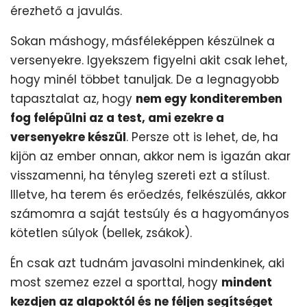
érezhető a javulás.
Sokan máshogy, másféleképpen készülnek a
versenyekre. Igyekszem figyelni akit csak lehet,
hogy minél többet tanuljak. De a legnagyobb
tapasztalat az, hogy
nem egy konditeremben
fog felépülni az a test, ami ezekre a
versenyekre készül
. Persze ott is lehet, de, ha
kijön az ember onnan, akkor nem is igazán akar
visszamenni, ha tényleg szereti ezt a stílust.
Illetve, ha terem és erőedzés, felkészülés, akkor
számomra a saját testsúly és a hagyományos
kötetlen súlyok (bellek, zsákok).
Én csak azt tudnám javasolni mindenkinek, aki
most szemez ezzel a sporttal, hogy
mindent
kezdjen az alapoktól és ne féljen segítséget