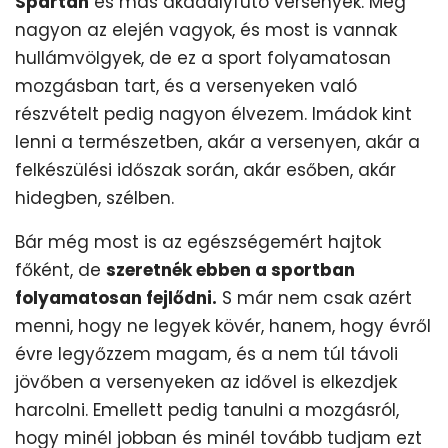
Spartan
és más akadályfutó versenyek. Még
nagyon az elején vagyok, és most is vannak
hullámvölgyek, de ez a sport folyamatosan
mozgásban tart, és a versenyeken való
részvételt pedig nagyon élvezem. Imádok kint
lenni a természetben, akár a versenyen, akár a
felkészülési időszak során, akár esőben, akár
hidegben, szélben.
Bár még most is az egészségemért hajtok
főként, de
szeretnék ebben a sportban
folyamatosan fejlődni.
S már nem csak azért
menni, hogy ne legyek kövér, hanem, hogy évről
évre legyőzzem magam, és a nem túl távoli
jövőben a versenyeken az idővel is elkezdjek
harcolni. Emellett pedig tanulni a mozgásról,
hogy minél jobban és minél tovább tudjam ezt