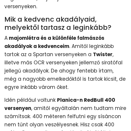
versenyeken.
Mik a kedvenc akadályaid,
melyektől tartasz a leginkább?
A
majomlétra és a különféle falmászós
akadályok a kedvenceim
. Amitől leginkább
tartok az a Spartan versenyeken a
Twister
,
illetve más OCR versenyeken jellemző siratófal
jellegű akadályok. De ahogy fentebb írtam,
még a nagyobb emelkedőktől is tartok kicsit, de
egyre inkább várom őket.
Idén például voltunk
Planica-n RedBull 400
versenyen
, amitől egyáltalán nem tudtam mire
számítsak. 400 méteren felfutni egy sísáncon
nem tűnt olyan veszélyesnek. Hisz csak 400