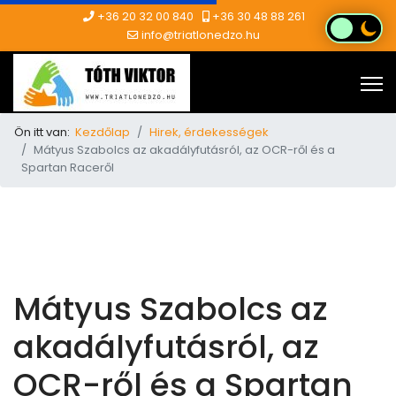
+36 20 32 00 840
+36 30 48 88 261
info@triatlonedzo.hu
Ön itt van:
Kezdőlap
Hirek, érdekességek
Mátyus Szabolcs az akadályfutásról, az OCR-ről és a
Spartan Raceről
Mátyus Szabolcs az
akadályfutásról, az
OCR-ről és a Spartan