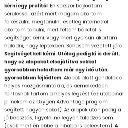
kérni egy profitól
. Én sokszor bajlódtam
sérüléssel, azért mert magam akartam
felkészülni, megtanulni, esetleg internetről
akartam tanulni, mert féltem bárkitől is
segítséget kérni. Vagy mert gyorsan akartam
haladni, nagy léptekben. Sohasem vezetett jóra.
Segítséget kell kérni. Utólag pedig ki is derült,
hogy az alapokat elsajátítva sokkal
gyorsabban haladtam már egy idő után,
gyorsabban fejlődtem
. Alapok alatt gondolok a
helyes mozgásmintákra, és kiemelkedően
fontosnak tartom a helyes légzést (ez utóbbinál
pl. nekem az Oxygen Advantage program
segített nagyon sokat). Az alapok után pedig a
jó beosztás, figyelni ne legyen túledzés sem
(csak mert én ebbe a hibába is beleestem).
A