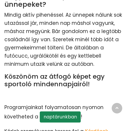
ünnepeket?
Mindig aktív pihenéssel. Az ünnepek nálunk sok
utazással jár, minden nap máshol vagyunk,
máshoz megyünk. Bár gondolom ez a legtöbb
családnál így van. Szeretek minél több időt a
gyermekeimmel tölteni. De általában a
futócucc, ugrálókötél és egy kettlebell
minimum utazik velünk az autóban.
Köszönöm az átfogó képet egy
sportoló mindennapjairól!
Programjainkat folyamatosan nyomon
követheted a
!
naptárunkban