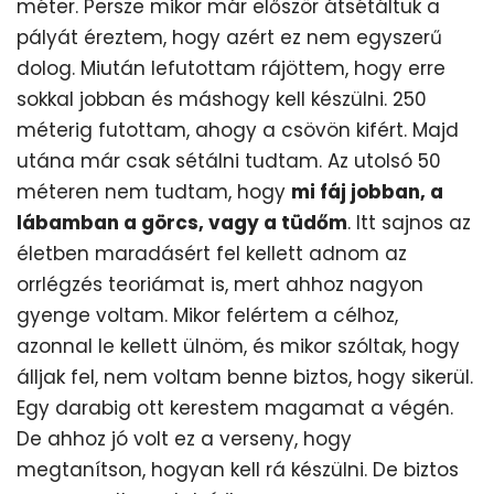
méter. Persze mikor már először átsétáltuk a
pályát éreztem, hogy azért ez nem egyszerű
dolog. Miután lefutottam rájöttem, hogy erre
sokkal jobban és máshogy kell készülni. 250
méterig futottam, ahogy a csövön kifért. Majd
utána már csak sétálni tudtam. Az utolsó 50
méteren nem tudtam, hogy
mi fáj jobban, a
lábamban a görcs, vagy a tüdőm
. Itt sajnos az
életben maradásért fel kellett adnom az
orrlégzés teoriámat is, mert ahhoz nagyon
gyenge voltam. Mikor felértem a célhoz,
azonnal le kellett ülnöm, és mikor szóltak, hogy
álljak fel, nem voltam benne biztos, hogy sikerül.
Egy darabig ott kerestem magamat a végén.
De ahhoz jó volt ez a verseny, hogy
megtanítson, hogyan kell rá készülni. De biztos