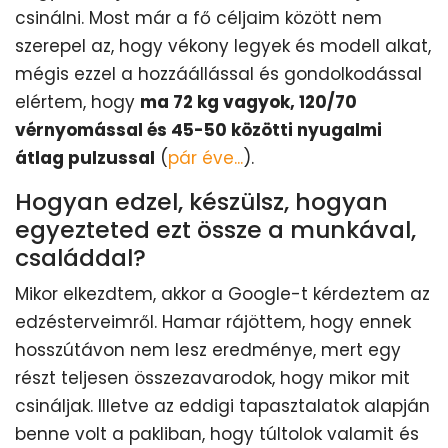
csinálni. Most már a fő céljaim között nem
szerepel az, hogy vékony legyek és modell alkat,
mégis ezzel a hozzáállással és gondolkodással
elértem, hogy
ma 72 kg vagyok, 120/70
vérnyomással és 45-50 közötti nyugalmi
átlag pulzussal
(
pár éve...
).
Hogyan edzel, készülsz, hogyan
egyezteted ezt össze a munkával,
családdal?
Mikor elkezdtem, akkor a Google-t kérdeztem az
edzésterveimről. Hamar rájöttem, hogy ennek
hosszútávon nem lesz eredménye, mert egy
részt teljesen összezavarodok, hogy mikor mit
csináljak. Illetve az eddigi tapasztalatok alapján
benne volt a pakliban, hogy túltolok valamit és