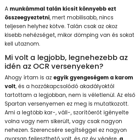
A
munkámmal talán kicsit könnyebb ezt
összeegyeztetni
, mert mobilisabb, nincs
teljesen helyhez kötve. Talán csak az okoz
kisebb nehézséget, mikor dömping van és sokat
kell utaznom.
Mi volt a legjobb, legnehezebb az
idén az OCR versenyeken?
Ahogy írtam is az
egyik gyengeségem a karom
volt
, és a hozzákapcsolódó akadályoktól
tartottam a legjobban, nem is véletlenül. Az első
Spartan versenyemen ez meg is mutatkozott.
Ami a legtöbb kar-, váll-, szorítóerőt igényelte
volna vagy nem sikerült, vagy csak nagyon
nehezen. Szerencsére segítséggel ez nagyon
gyorsan fejleszthető volt, és az év végére,
a