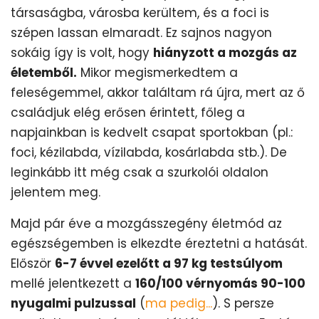
társaságba, városba kerültem, és a foci is
szépen lassan elmaradt. Ez sajnos nagyon
sokáig így is volt, hogy
hiányzott a mozgás az
életemből.
Mikor megismerkedtem a
feleségemmel, akkor találtam rá újra, mert az ő
családjuk elég erősen érintett, főleg a
napjainkban is kedvelt csapat sportokban (pl.:
foci, kézilabda, vízilabda, kosárlabda stb.). De
leginkább itt még csak a szurkolói oldalon
jelentem meg.
Majd pár éve a mozgásszegény életmód az
egészségemben is elkezdte éreztetni a hatását.
Először
6-7 évvel ezelőtt a 97 kg testsúlyom
mellé jelentkezett a
160/100 vérnyomás 90-100
nyugalmi pulzussal
(
ma pedig...
). S persze