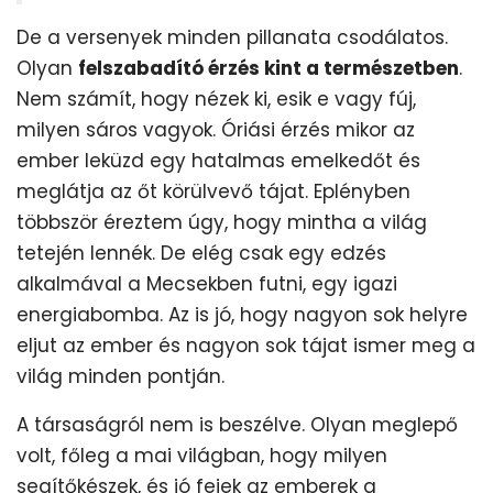
De a versenyek minden pillanata csodálatos.
Olyan
felszabadító érzés kint a természetben
.
Nem számít, hogy nézek ki, esik e vagy fúj,
milyen sáros vagyok. Óriási érzés mikor az
ember leküzd egy hatalmas emelkedőt és
meglátja az őt körülvevő tájat. Eplényben
többször éreztem úgy, hogy mintha a világ
tetején lennék. De elég csak egy edzés
alkalmával a Mecsekben futni, egy igazi
energiabomba. Az is jó, hogy nagyon sok helyre
eljut az ember és nagyon sok tájat ismer meg a
világ minden pontján.
A társaságról nem is beszélve. Olyan meglepő
volt, főleg a mai világban, hogy milyen
segítőkészek, és jó fejek az emberek a