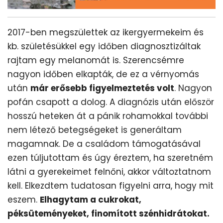
2017-ben megszülettek az ikergyermekeim és
kb. születésükkel egy időben diagnosztizáltak
rajtam egy melanomát is. Szerencsémre
nagyon időben elkapták, de ez a vérnyomás
után
már erősebb figyelmeztetés volt
. Nagyon
pofán csapott a dolog. A diagnózis után először
hosszú heteken át a pánik rohamokkal további
nem létező betegségeket is generáltam
magamnak. De a családom támogatásával
ezen túljutottam és úgy éreztem, ha szeretném
látni a gyerekeimet felnőni, akkor változtatnom
kell. Elkezdtem tudatosan figyelni arra, hogy mit
eszem.
Elhagytam a cukrokat,
péksüteményeket, finomított szénhidrátokat.