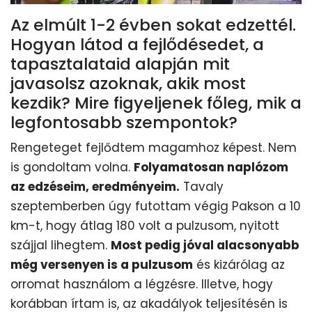
Az elmúlt 1-2 évben sokat edzettél.
Hogyan látod a fejlődésedet, a
tapasztalataid alapján mit
javasolsz azoknak, akik most
kezdik? Mire figyeljenek főleg, mik a
legfontosabb szempontok?
Rengeteget fejlődtem magamhoz képest. Nem
is gondoltam volna.
Folyamatosan naplózom
az edzéseim, eredményeim.
Tavaly
szeptemberben úgy futottam végig Pakson a 10
km-t, hogy átlag 180 volt a pulzusom, nyitott
szájjal lihegtem.
Most pedig jóval alacsonyabb
még versenyen is a pulzusom
és kizárólag az
orromat használom a légzésre. Illetve, hogy
korábban írtam is, az akadályok teljesítésén is