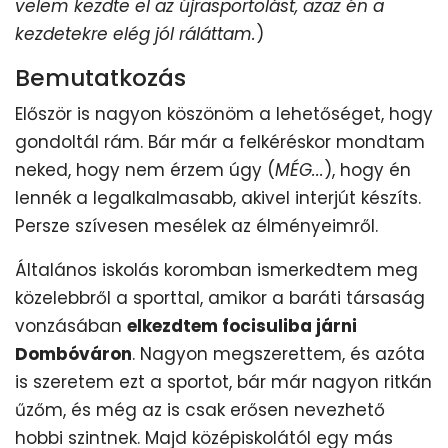
velem kezdte el az újrasportolást, azaz én a
kezdetekre elég jól ráláttam.
)
Bemutatkozás
Először is nagyon köszönöm a lehetőséget, hogy
gondoltál rám. Bár már a felkéréskor mondtam
neked, hogy nem érzem úgy (
MÉG...
), hogy én
lennék a legalkalmasabb, akivel interjút készíts.
Persze szívesen mesélek az élményeimről.
Általános iskolás koromban ismerkedtem meg
közelebbről a sporttal, amikor a baráti társaság
vonzásában
elkezdtem focisuliba járni
Dombóváron
. Nagyon megszerettem, és azóta
is szeretem ezt a sportot, bár már nagyon ritkán
űzőm, és még az is csak erősen nevezhető
hobbi szintnek. Majd középiskolától egy más