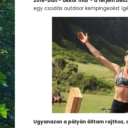
2016-ban - akkor már - a férjem besz
egy csodás outdoor kempingezést ígért.
Ugyanazon a pályán álltam rajthoz, 