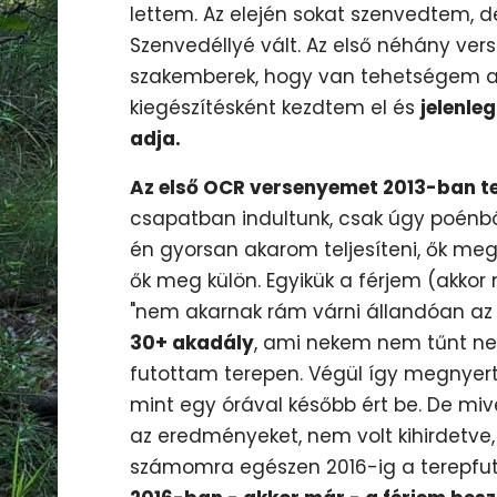
lettem. Az elején sokat szenvedtem, d
Szenvedéllyé vált. Az első néhány ver
szakemberek, hogy van tehetségem a f
kiegészítésként kezdtem el és
jelenle
adja.
Az első OCR versenyemet 2013-ban t
csapatban indultunk, csak úgy poénból.
én gyorsan akarom teljesíteni, ők meg
ők meg külön. Egyikük a férjem (akkor
"nem akarnak rám várni állandóan az
30+ akadály
, ami nekem nem tűnt neh
futottam terepen. Végül így megnyer
mint egy órával később ért be. De mi
az eredményeket, nem volt kihirdetv
számomra egészen 2016-ig a terepfutá