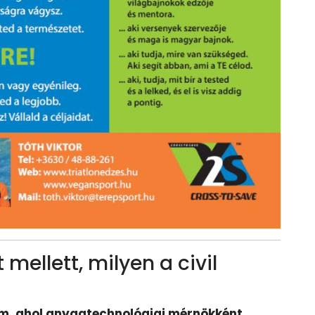
 mellett, milyen a civil
am, ahol anyagtechnológiai mérnökként