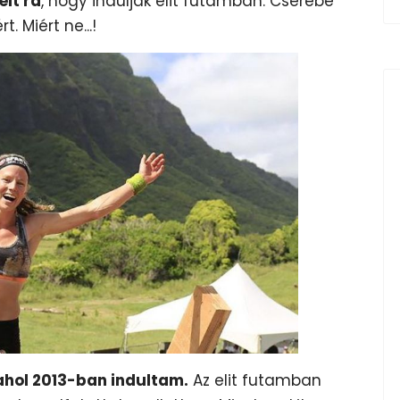
élt rá
, hogy induljak elit futamban. Cserébe
 Miért ne...!
ahol 2013-ban indultam.
Az elit futamban