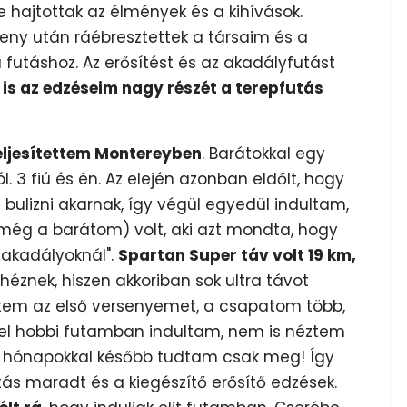
e hajtottak az élmények és a kihívások.
seny után ráébresztettek a társaim és a
utáshoz. Az erősítést és az akadályfutást
g is az edzéseim nagy részét a terepfutás
eljesítettem Montereyben
. Barátokkal egy
 3 fiú és én. Az elején azonban eldőlt, hogy
 bulizni akarnak, így végül egyedül indultam,
 még a barátom) volt, aki azt mondta, hogy
 akadályoknál".
Spartan Super táv volt 19 km,
éznek, hiszen akkoriban sok ultra távot
tem az első versenyemet, a csapatom több,
vel hobbi futamban indultam, nem is néztem
e, hónapokkal később tudtam csak meg! Így
s maradt és a kiegészítő erősítő edzések.