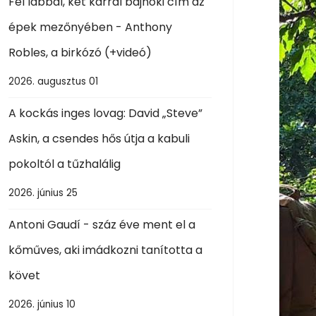
Fél lábbal, két karral bajnoki cím az
épek mezőnyében - Anthony
Robles, a birkózó (+videó)
2026. augusztus 01
A kockás inges lovag: David „Steve”
Askin, a csendes hős útja a kabuli
pokoltól a tűzhalálig
2026. június 25
Antoni Gaudí - száz éve ment el a
kőműves, aki imádkozni tanította a
követ
2026. június 10