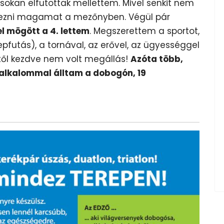
 sokan elfutottak mellettem. Mivel senkit nem
yezni magamat a mezőnyben. Végül pár
l mögött a 4. lettem
. Megszerettem a sportot,
futás), a tornával, az erővel, az ügyességgel
től kezdve nem volt megállás!
Azóta több,
alkalommal álltam a dobogón, 19