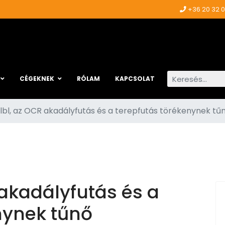
+36 20 32 
Keresés...
CÉGEKNEK
RÓLAM
KAPCSOLAT
lbl, az OCR akadályfutás és a terepfutás törékenynek tűnő
 akadályfutás és a
nynek tűnő