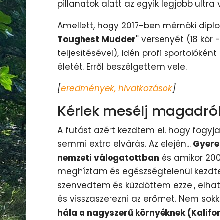
pillanatok alatt az egyik legjobb ultra
Amellett, hogy 2017-ben mérnöki dipl
Toughest Mudder"
versenyét (18 kör -
teljesítésével), idén profi sportolóké
életét. Erről beszélgettem vele.
[
eredmények, hivatkozások
]
Kérlek mesélj magadról,
A futást azért kezdtem el, hogy fogy
semmi extra elvárás. Az elején...
Gyere
nemzeti válogatottban
és amikor 20
meghíztam és egészségtelenül kezdtem
szenvedtem és küzdöttem ezzel, elhat
és visszaszerezni az erőmet. Nem sok
hála a nagyszerű környéknek (Kalifo