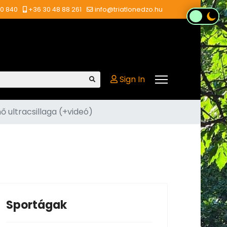
00 840
+36 30 48 88 261
info@triatlonedzo.hu
Sign In
 ultracsillaga (+videó)
Sportágak