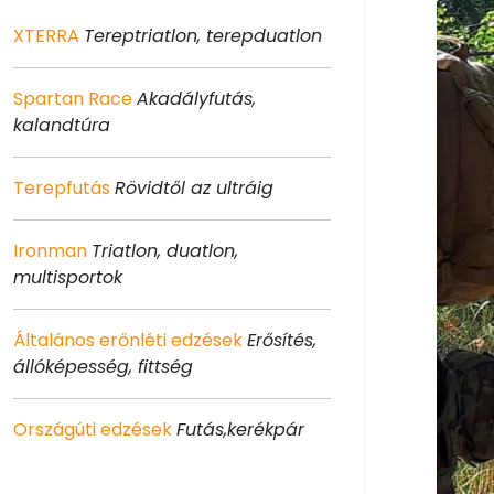
XTERRA
Tereptriatlon, terepduatlon
Spartan Race
Akadályfutás,
kalandtúra
Terepfutás
Rövidtől az ultráig
Ironman
Triatlon, duatlon,
multisportok
Általános erőnléti edzések
Erősítés,
állóképesség, fittség
Országúti edzések
Futás,kerékpár