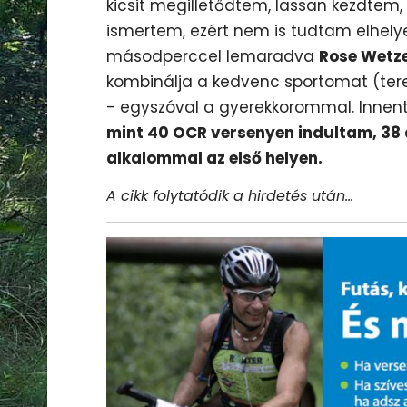
kicsit megilletődtem, lassan kezdtem,
ismertem, ezért nem is tudtam elhel
másodperccel lemaradva
Rose Wetze
kombinálja a kedvenc sportomat (terep
- egyszóval a gyerekkorommal. Innen
mint 40 OCR versenyen indultam, 38 
alkalommal az első helyen.
A cikk folytatódik a hirdetés után...