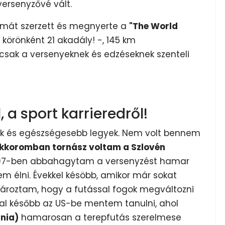
 versenyzővé vált.
omát szerzett és megnyerte a
"The World
 körönként 21 akadály! -, 145 km
nt csak a versenyeknek és edzéseknek szenteli
 a sport karrieredről!
jak és egészségesebb legyek. Nem volt bennem
kkoromban tornász voltam a Szlovén
07-ben abbahagytam a versenyzést hamar
 élni. Évekkel késöbb, amikor már sokat
ároztam, hogy a futással fogok megváltozni
kal később az US-be mentem tanulni, ahol
rnia)
hamarosan a terepfutás szerelmese