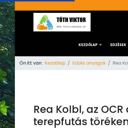
KEZDŐLAP
EDZÉSEK
Ön itt van:
Kezdőlap
Edzés anyagok
Rea Ko
Rea Kolbl, az OCR
terepfutás töréke