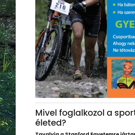
Mivel foglalkozol a sport
életed?
Tavalyig a Stanford Egyetemre járt