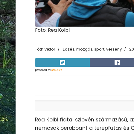
Foto: Rea Kolbl
Tóth Viktor
Edzés, mozgás, sport, verseny
20
powered by
social2s
Rea Kolbl fiatal szlovén származású, az
nemcsak berobbant a terepfutás és 