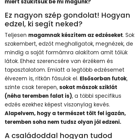
miért szűkítsük be mi magunk?
Ez nagyon szép gondolat! Hogyan
edzel, ki segít neked?
Teljesen
magamnak készítem az edzéseket
. Sok
szakembert, edzőt meghallgatok, megnézek, de
mindig a saját formámra alakítom amit tőlük
látok. Ehhez szerencsére van érzékem és
tapasztalatom. Emiatt a legtöbb edzésemet
élvezem is, ritkán fásulok el.
Elsősorban futok
,
szinte csak terepen,
sokat mászok sziklát
(néha teremben falat is)
, a többi specifikus
edzés ezekhez képest viszonylag kevés.
Alapelvem, hogy a természet tölt fel igazán,
teremben soha nem tudsz olyan jól edzeni.
A családoddal hogyan tudod