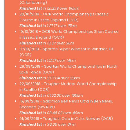
(Orienteering)
Finished 1st
in 12:12:19
over 96km
20/10/2018 - OCR World Championships Classic
Course in Essex, England (OCR)
Finished 1st
in 1:27:17
over 15km
19/10/2018 - OCR World Championships Short Course
in Essex, England (OCR)
Finished 1st
in 15:37
over 3km
07/10/2018 - Spartan Super Windsor in Windsor, UK
(OCR)
Finished 1st
in 1:12:17
over 14km
29/09/2018 - Spartan World Championships in North
Lake Tahoe (OCR)
Finished 1st
in 2:07:04
over 22km
22/09/2018 - Tougher Mudder World Championship
in Seattle (OCR)
Finished 1st
in 01:02:00
over 165km
16/09/2018 - Salamon Ben Nevis Ultra in Ben Nevis,
Scotland (Sky Run)
Finished 1st
in 03:48:02
over 49km
01/09/2018 - Toughest Oslo in Oslo, Norway (OCR)
Finished 1st
in 36:08
over 8km