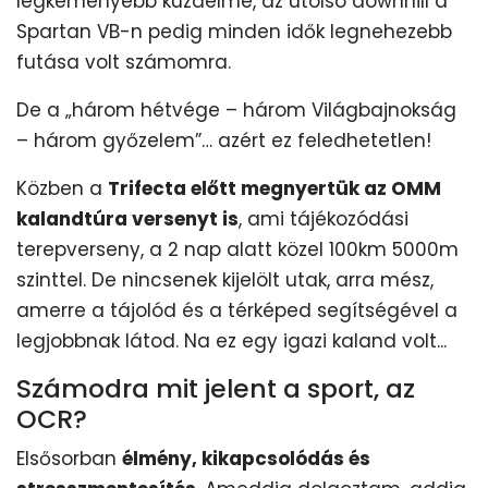
legkeményebb küzdelme, az utolsó downhill a
Spartan VB-n pedig minden idők legnehezebb
futása volt számomra.
De a „három hétvége – három Világbajnokság
– három győzelem”… azért ez feledhetetlen!
Közben a
Trifecta előtt megnyertük az OMM
kalandtúra versenyt is
, ami tájékozódási
terepverseny, a 2 nap alatt közel 100km 5000m
szinttel. De nincsenek kijelölt utak, arra mész,
amerre a tájolód és a térképed segítségével a
legjobbnak látod. Na ez egy igazi kaland volt...
Számodra mit jelent a sport, az
OCR?
Elsősorban
élmény, kikapcsolódás és