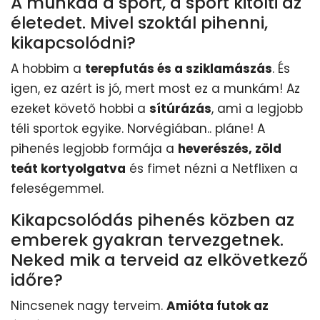
A munkád a sport, a sport kitölti az
életedet. Mivel szoktál pihenni,
kikapcsolódni?
A hobbim a
terepfutás és a sziklamászás
. És
igen, ez azért is jó, mert most ez a munkám! Az
ezeket követő hobbi a
sítúrázás
, ami a legjobb
téli sportok egyike. Norvégiában.. pláne! A
pihenés legjobb formája a
heverészés, zöld
teát kortyolgatva
és fimet nézni a Netflixen a
feleségemmel.
Kikapcsolódás pihenés közben az
emberek gyakran tervezgetnek.
Neked mik a terveid az elkövetkező
időre?
Nincsenek nagy terveim.
Amióta futok az