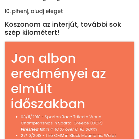
10. pihenj, aludj eleget
Köszönöm az interjút, további sok
szép kilométert!
Jon albon
eredményei az
elmúlt
időszakban
03/11/2018 - Spartan Race Trifecta World
Championships in Sparta, Greece (OCR)
Finished 1st
in 4:40:07
over 8, 16, 30km
27/10/2018 - The OMM in Black Mountains, Wales