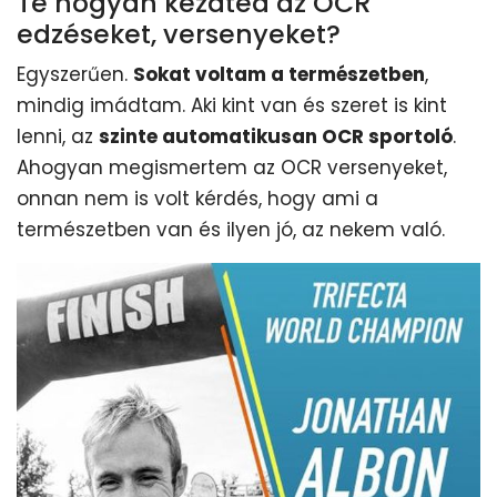
Te hogyan kezdted az OCR
edzéseket, versenyeket?
Egyszerűen.
Sokat voltam a természetben
,
mindig imádtam. Aki kint van és szeret is kint
lenni, az
szinte automatikusan OCR sportoló
.
Ahogyan megismertem az OCR versenyeket,
onnan nem is volt kérdés, hogy ami a
természetben van és ilyen jó, az nekem való.