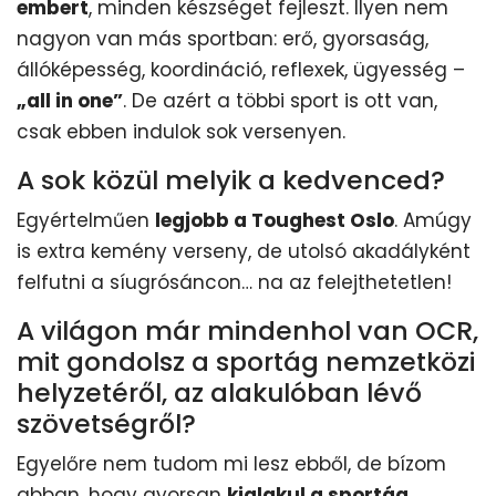
embert
, minden készséget fejleszt. Ilyen nem
nagyon van más sportban: erő, gyorsaság,
állóképesség, koordináció, reflexek, ügyesség –
„all in one”
. De azért a többi sport is ott van,
csak ebben indulok sok versenyen.
A sok közül melyik a kedvenced?
Egyértelműen
legjobb a Toughest Oslo
. Amúgy
is extra kemény verseny, de utolsó akadályként
felfutni a síugrósáncon… na az felejthetetlen!
A világon már mindenhol van OCR,
mit gondolsz a sportág nemzetközi
helyzetéről, az alakulóban lévő
szövetségről?
Egyelőre nem tudom mi lesz ebből, de bízom
abban, hogy gyorsan
kialakul a sportág