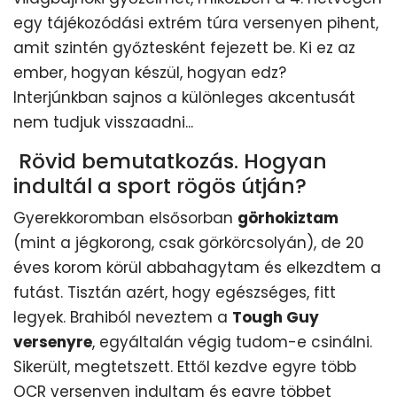
egy tájékozódási extrém túra versenyen pihent,
amit szintén győztesként fejezett be. Ki ez az
ember, hogyan készül, hogyan edz?
Interjúnkban sajnos a különleges akcentusát
nem tudjuk visszaadni...
Rövid bemutatkozás. Hogyan
indultál a sport rögös útján?
Gyerekkoromban elsősorban
görhokiztam
(mint a jégkorong, csak görkörcsolyán), de 20
éves korom körül abbahagytam és elkezdtem a
futást. Tisztán azért, hogy egészséges, fitt
legyek. Brahiból neveztem a
Tough Guy
versenyre
, egyáltalán végig tudom-e csinálni.
Sikerült, megtetszett. Ettől kezdve egyre több
OCR versenyen indultam és egyre többet