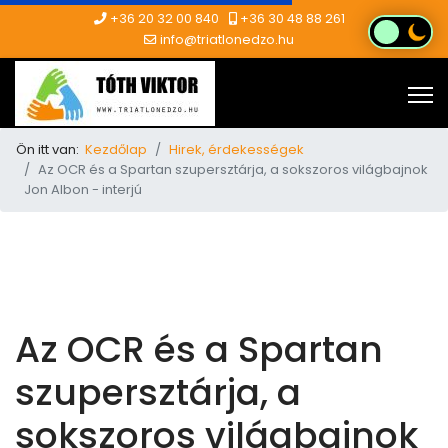
+36 20 32 00 840
+36 30 48 88 261
info@triatlonedzo.hu
Ön itt van:
Kezdőlap
Hirek, érdekességek
Az OCR és a Spartan szupersztárja, a sokszoros világbajnok
Jon Albon - interjú
Az OCR és a Spartan
szupersztárja, a
sokszoros világbajnok