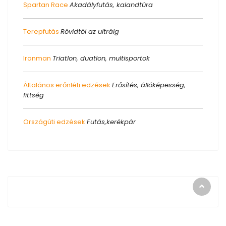
Spartan Race
Akadályfutás, kalandtúra
Terepfutás
Rövidtől az ultráig
Ironman
Triatlon, duatlon, multisportok
Általános erőnléti edzések
Erősítés, állóképesség,
fittség
Országúti edzések
Futás,kerékpár