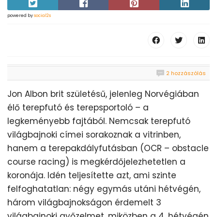
powered by
social2s
2 hozzászólás
Jon Albon brit születésű, jelenleg Norvégiában
élő terepfutó és terepsportoló – a
legkeményebb fajtából. Nemcsak terepfutó
világbajnoki címei sorakoznak a vitrinben,
hanem a terepakdályfutásban (OCR – obstacle
course racing) is megkérdőjelezhetetlen a
koronája. Idén teljesítette azt, ami szinte
felfoghatatlan: négy egymás utáni hétvégén,
három világbajnokságon érdemelt 3
világbajnoki győzelmet, miközben a 4. hétvégén