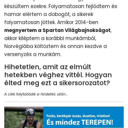
készültem ezekre. Folyamatosan fejlődtem és
hamar elértem a dobogót, a sikerek
folyamatosan jöttek. Amikor 2014-ben
megnyertem a Spartan Világbajnokságot
,
akkor kiléptem a korábbi munkámból,
Norvégiába költöztem és onnan kezdve a
versenyzés a munkám.
Hihetetlen, amit az elmúlt
hetekben véghez vittél. Hogyan
élted meg ezt a sikersorozatot?
A cikk folytatódik a hirdetés után...