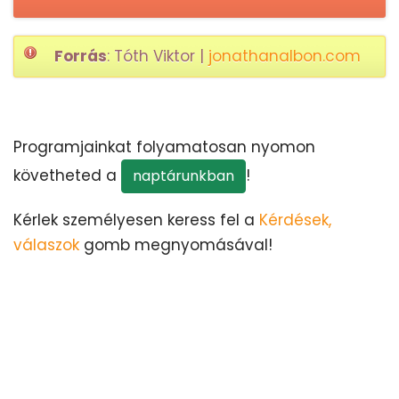
Forrás
: Tóth Viktor |
jonathanalbon.com
Programjainkat folyamatosan nyomon
követheted a
!
naptárunkban
Kérlek személyesen keress fel a
Kérdések,
válaszok
gomb megnyomásával!