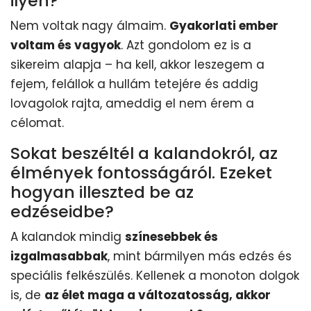
ilyen?
Nem voltak nagy álmaim.
Gyakorlati ember
voltam és vagyok
. Azt gondolom ez is a
sikereim alapja – ha kell, akkor leszegem a
fejem, felállok a hullám tetejére és addig
lovagolok rajta, ameddig el nem érem a
célomat.
Sokat beszéltél a kalandokról, az
élmények fontosságáról. Ezeket
hogyan illeszted be az
edzéseidbe?
A kalandok mindig
színesebbek és
izgalmasabbak
, mint bármilyen más edzés és
speciális felkészülés. Kellenek a monoton dolgok
is, de
az élet maga a változatosság, akkor