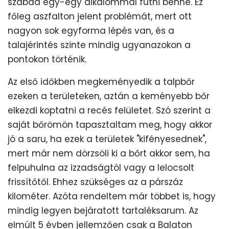
szabad egy-egy alkalommal futni benne. Ez
főleg aszfalton jelent problémát, mert ott
nagyon sok egyforma lépés van, és a
talajérintés szinte mindig ugyanazokon a
pontokon történik.
Az első időkben megkeményedik a talpbőr
ezeken a területeken, aztán a keményebb bőr
elkezdi koptatni a recés felületet. Szó szerint a
saját bőrömön tapasztaltam meg, hogy akkor
jó a saru, ha ezek a területek "kifényesednek",
mert már nem dörzsöli ki a bőrt akkor sem, ha
felpuhulna az izzadságtól vagy a lelocsolt
frissítőtől. Ehhez szükséges az a párszáz
kilométer. Azóta rendeltem már többet is, hogy
mindig legyen bejáratott tartaléksarum. Az
elmúlt 5 évben jellemzően csak a Balaton