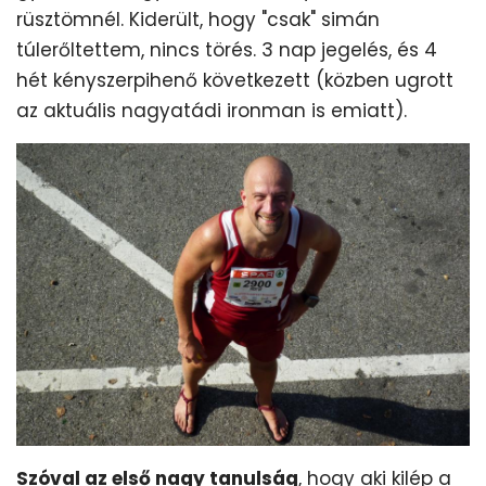
rüsztömnél. Kiderült, hogy "csak" simán
túlerőltettem, nincs törés. 3 nap jegelés, és 4
hét kényszerpihenő következett (közben ugrott
az aktuális nagyatádi ironman is emiatt).
Szóval az első nagy tanulság
, hogy aki kilép a