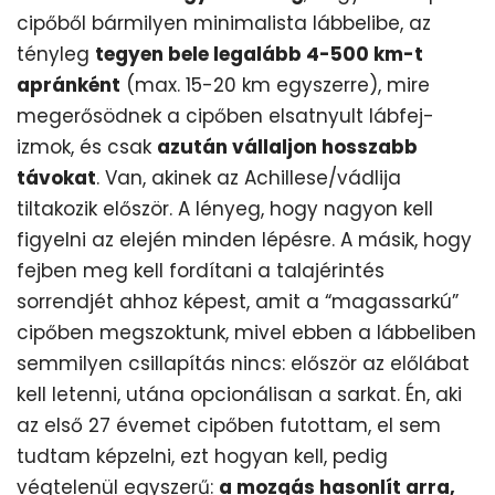
cipőből bármilyen minimalista lábbelibe, az
tényleg
tegyen bele legalább 4-500 km-t
apránként
(max. 15-20 km egyszerre), mire
megerősödnek a cipőben elsatnyult lábfej-
izmok, és csak
azután vállaljon hosszabb
távokat
. Van, akinek az Achillese/vádlija
tiltakozik először. A lényeg, hogy nagyon kell
figyelni az elején minden lépésre. A másik, hogy
fejben meg kell fordítani a talajérintés
sorrendjét ahhoz képest, amit a “magassarkú”
cipőben megszoktunk, mivel ebben a lábbeliben
semmilyen csillapítás nincs: először az előlábat
kell letenni, utána opcionálisan a sarkat. Én, aki
az első 27 évemet cipőben futottam, el sem
tudtam képzelni, ezt hogyan kell, pedig
végtelenül egyszerű:
a mozgás hasonlít arra,