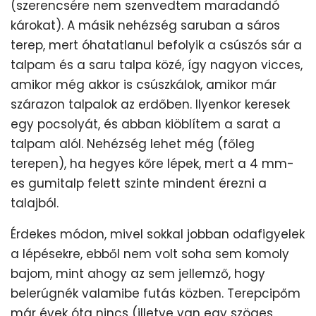
(szerencsére nem szenvedtem maradandó
károkat). A másik nehézség saruban a sáros
terep, mert óhatatlanul befolyik a csúszós sár a
talpam és a saru talpa közé, így nagyon vicces,
amikor még akkor is csúszkálok, amikor már
szárazon talpalok az erdőben. Ilyenkor keresek
egy pocsolyát, és abban kiöblítem a sarat a
talpam alól. Nehézség lehet még (főleg
terepen), ha hegyes kőre lépek, mert a 4 mm-
es gumitalp felett szinte mindent érezni a
talajból.
Érdekes módon, mivel sokkal jobban odafigyelek
a lépésekre, ebből nem volt soha sem komoly
bajom, mint ahogy az sem jellemző, hogy
belerúgnék valamibe futás közben. Terepcipőm
már évek óta nincs (illetve van egy szöges