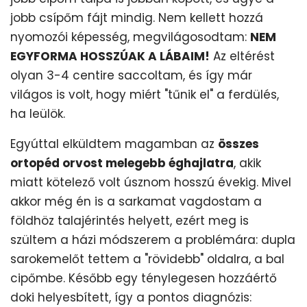
jobb csípőm fájt mindig. Nem kellett hozzá
nyomozói képesség, megvilágosodtam:
NEM
EGYFORMA HOSSZÚAK A LÁBAIM!
Az eltérést
olyan 3-4 centire saccoltam, és így már
világos is volt, hogy miért "tűnik el" a ferdülés,
ha leülök.
Egyúttal elküldtem magamban az
összes
ortopéd orvost melegebb éghajlatra
, akik
miatt kötelező volt úsznom hosszú évekig. Mivel
akkor még én is a sarkamat vagdostam a
földhöz talajérintés helyett, ezért meg is
szültem a házi módszerem a problémára: dupla
sarokemelőt tettem a "rövidebb" oldalra, a bal
cipőmbe. Később egy ténylegesen hozzáértő
doki helyesbített, így a pontos diagnózis: