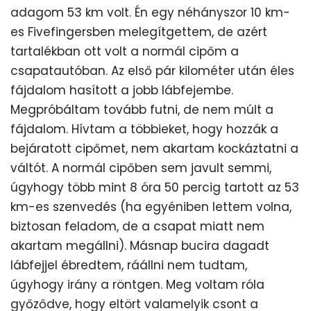
adagom 53 km volt. Én egy néhányszor 10 km-
es Fivefingersben melegítgettem, de azért
tartalékban ott volt a normál cipőm a
csapatautóban. Az első pár kilométer után éles
fájdalom hasított a jobb lábfejembe.
Megpróbáltam tovább futni, de nem múlt a
fájdalom. Hívtam a többieket, hogy hozzák a
bejáratott cipőmet, nem akartam kockáztatni a
váltót. A normál cipőben sem javult semmi,
úgyhogy több mint 8 óra 50 percig tartott az 53
km-es szenvedés (ha egyéniben lettem volna,
biztosan feladom, de a csapat miatt nem
akartam megállni). Másnap bucira dagadt
lábfejjel ébredtem, ráállni nem tudtam,
úgyhogy irány a röntgen. Meg voltam róla
győződve, hogy eltört valamelyik csont a