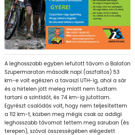
A leghosszabb egyben lefutott távom a Balaton
Szupermaraton második napi (aszfaltos) 53
km-e volt egészen a tavaszi UTH-ig, ahol a sár
és a hirtelen jött meleg miatt nem tudtam
tartani a szintidőt, és 74 km-ig jutottam.
Egyrészt csalódás volt, hogy nem teljesítettem
a 112 km-t, közben meg mégis csak az addigi
leghosszabb távomat tettem meg saruban (és
terepen), szóval összességében elégedett