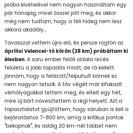
próba kivételével nem nagyon használtam egy
pár hónapig, mivel ősszel jött meg, és akkor
még nem tudtam, hogy a téli hideg nem lesz
akkora akadály...
Tavasszal vettem újra elő, és persze rögtön az
áprilisi Velencei-tó körön (28 km) próbáltam ki
élesben
. A saru ember felőli oldala recés
felületű a jobb tapadás miatt, de rá kellett
jönnöm, hogy a felázott/felpuhult bőrnek ez
nem nagyon tetszik. A táv végét már kifakadt
vérhólyagokkal tettem meg, és eltelt egy hét,
mire új bőrt növesztettem a régi helyett. Azt a
tapasztalatot gyűjtöttem, hogy saruban is kell a
bejáratáshoz 7-800 km, amíg a kritikus pontok
"bekopnak", és addig 20 km-nél többet nem