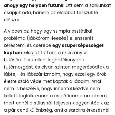
ahogy egy helyben futunk
. Ott sem a sarkunkat
csapjuk oda, hanem az előlábat tesszük le
először.
A vicces az, hogy egy szimpla esztétikai
probléma (lábköröm-leesés) ellenszerét
kerestem, és cserébe
egy szuperképességet
kaptam
: elsajátítottam a szokványos
futósérülések elleni leghatékonyabb
futómozgást, és olyan szinten megerősödtek a
lábfej- és lábszár izmaim, hogy ezzel egy örök
életre szóló védelmet kaptak a lábaim. Arról
nem is beszélve, hogy innentől kezdve nem
kellett foglalkoznom a csípőficamommal sem,
mert ennél a stílusnál teljesen kiegyenlítődik az
a pár centi különbség, ami a sarokra érkezésnél