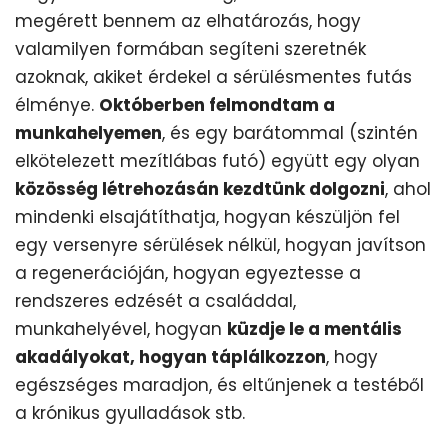
megérett bennem az elhatározás, hogy
valamilyen formában segíteni szeretnék
azoknak, akiket érdekel a sérülésmentes futás
élménye.
Októberben felmondtam a
munkahelyemen
, és egy barátommal (szintén
elkötelezett mezítlábas futó) együtt egy olyan
közösség létrehozásán kezdtünk dolgozni
, ahol
mindenki elsajátíthatja, hogyan készüljön fel
egy versenyre sérülések nélkül, hogyan javítson
a regenerációján, hogyan egyeztesse a
rendszeres edzését a családdal,
munkahelyével, hogyan
küzdje le a mentális
akadályokat, hogyan táplálkozzon
, hogy
egészséges maradjon, és eltűnjenek a testéből
a krónikus gyulladások stb.