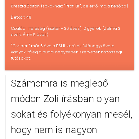
Kreszta Zoltán (sokaknak: "Profi úr", de erről majd később)
Életkor: 49
Család: 1 feleség (Eszter - 36 éves), 2 gyerek (Zelma 3
éves, Áron 5 éves)
"Civilben" már 6 éve a BSI II. kerületi futónagykövete
vagyok, főleg a budai hegyekben szervezek közösségi
futásokat.
Számomra is meglepő
módon Zoli írásban olyan
sokat és folyékonyan mesél,
hogy nem is nagyon