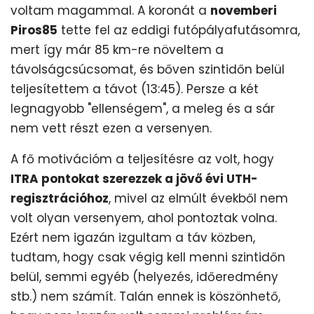
voltam magammal. A koronát a
novemberi
Piros85
tette fel az eddigi futópályafutásomra,
mert így már 85 km-re növeltem a
távolságcsúcsomat, és bőven szintidőn belül
teljesítettem a távot (13:45). Persze a két
legnagyobb "ellenségem", a meleg és a sár
nem vett részt ezen a versenyen.
A fő motivációm a teljesítésre az volt, hogy
ITRA pontokat szerezzek a jövő évi UTH-
regisztrációhoz
, mivel az elmúlt évekből nem
volt olyan versenyem, ahol pontoztak volna.
Ezért nem igazán izgultam a táv közben,
tudtam, hogy csak végig kell menni szintidőn
belül, semmi egyéb (helyezés, időeredmény
stb.) nem számít. Talán ennek is köszönhető,