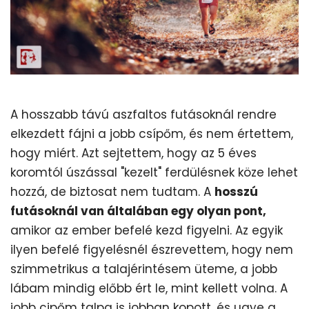
A hosszabb távú aszfaltos futásoknál rendre
elkezdett fájni a jobb csípőm, és nem értettem,
hogy miért. Azt sejtettem, hogy az 5 éves
koromtól úszással "kezelt" ferdülésnek köze lehet
hozzá, de biztosat nem tudtam. A
hosszú
futásoknál van általában egy olyan pont,
amikor az ember befelé kezd figyelni. Az egyik
ilyen befelé figyelésnél észrevettem, hogy nem
szimmetrikus a talajérintésem üteme, a jobb
lábam mindig előbb ért le, mint kellett volna. A
jobb cipőm talpa is jobban kopott, és ugye a