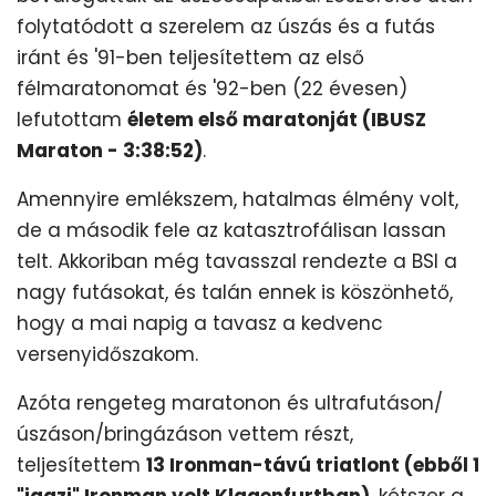
folytatódott a szerelem az úszás és a futás
iránt és '91-ben teljesítettem az első
félmaratonomat és '92-ben (22 évesen)
lefutottam
életem első maratonját (IBUSZ
Maraton - 3:38:52)
.
Amennyire emlékszem, hatalmas élmény volt,
de a második fele az katasztrofálisan lassan
telt. Akkoriban még tavasszal rendezte a BSI a
nagy futásokat, és talán ennek is köszönhető,
hogy a mai napig a tavasz a kedvenc
versenyidőszakom.
Azóta rengeteg maratonon és ultrafutáson/
úszáson/bringázáson vettem részt,
teljesítettem
13 Ironman-távú triatlont (ebből 1
"igazi" Ironman volt Klagenfurtban)
, kétszer a