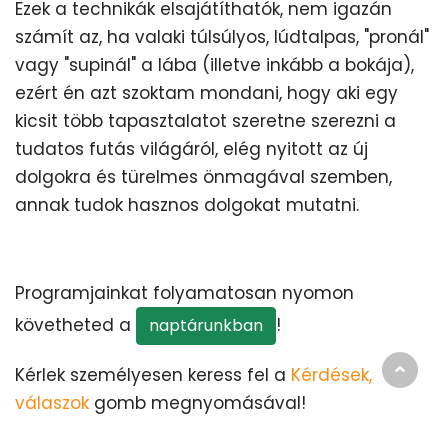
Ezek a technikák elsajátíthatók, nem igazán
számít az, ha valaki túlsúlyos, lúdtalpas, "pronál"
vagy "supinál" a lába (illetve inkább a bokája),
ezért én azt szoktam mondani, hogy aki egy
kicsit több tapasztalatot szeretne szerezni a
tudatos futás világáról, elég nyitott az új
dolgokra és türelmes önmagával szemben,
annak tudok hasznos dolgokat mutatni.
Programjainkat folyamatosan nyomon
követheted a
!
naptárunkban
Kérlek személyesen keress fel a
Kérdések,
válaszok
gomb megnyomásával!