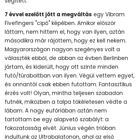
segített.
7 évvel ezelőtt jött a megváltás
egy Vibram
Fivefingers "cipő" képében. Amikor először
láttam, nem hittem el, hogy van ilyen, aztán
másodikra már rájöttem, hogy ez kell nekem.
Magyarországon nagyon szegényes volt a
választék ebből, de abban az évben Berlinben
jártam, és kiderült, hogy ott szinte minden
futó/túraboltban van ilyen. Végül vettem egyet,
és onnantól csak ebben futottam. Fantasztikus
érzés volt! Olyan, mintha teljesen szabadon
futnék, miközben a talpa tökéletesen védte a
lábam. A nagy eufóriában aztán nem
tartottam be egy alapvető szabályt: a
fokozatosság elvét. Június végén trióban
indultunk az Ultrabalatonon, ahol az első