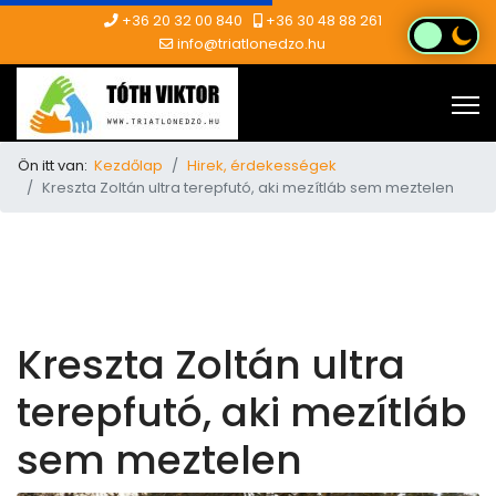
+36 20 32 00 840
+36 30 48 88 261
info@triatlonedzo.hu
Ön itt van:
Kezdőlap
Hirek, érdekességek
Kreszta Zoltán ultra terepfutó, aki mezítláb sem meztelen
Kreszta Zoltán ultra
terepfutó, aki mezítláb
sem meztelen