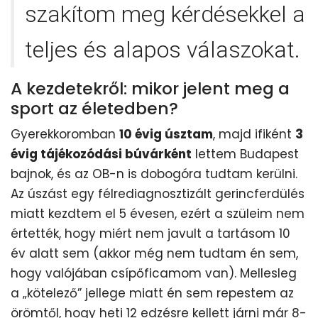
szakítom meg kérdésekkel a
teljes és alapos válaszokat.
A kezdetekről: mikor jelent meg a
sport az életedben?
Gyerekkoromban
10 évig úsztam
, majd ifiként
3
évig tájékozódási búvárként
lettem Budapest
bajnok, és az OB-n is dobogóra tudtam kerülni.
Az úszást egy félrediagnosztizált gerincferdülés
miatt kezdtem el 5 évesen, ezért a szüleim nem
értették, hogy miért nem javult a tartásom 10
év alatt sem (akkor még nem tudtam én sem,
hogy valójában csípőficamom van). Mellesleg
a „kötelező” jellege miatt én sem repestem az
örömtől, hogy heti 12 edzésre kellett járni már 8-