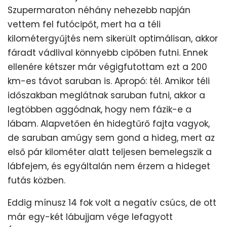
Szupermaraton néhány nehezebb napján
vettem fel futócipőt, mert ha a téli
kilométergyűjtés nem sikerült optimálisan, akkor
fáradt vádlival könnyebb cipőben futni. Ennek
ellenére kétszer már végigfutottam ezt a 200
km-es távot saruban is. Apropó: tél. Amikor téli
időszakban meglátnak saruban futni, akkor a
legtöbben aggódnak, hogy nem fázik-e a
lábam. Alapvetően én hidegtűrő fajta vagyok,
de saruban amúgy sem gond a hideg, mert az
első pár kilométer alatt teljesen bemelegszik a
lábfejem, és egyáltalán nem érzem a hideget
futás közben.
Eddig mínusz 14 fok volt a negatív csúcs, de ott
már egy-két lábujjam vége lefagyott