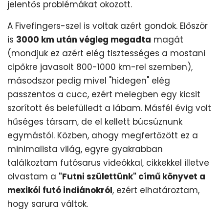
jelentős problémákat okozott.
A Fivefingers-szel is voltak azért gondok. Először
is
3000 km után végleg megadta
magát
(mondjuk ez azért elég tisztességes a mostani
cipőkre javasolt 800-1000 km-rel szemben),
másodszor pedig mivel "hidegen" elég
passzentos a cucc, ezért melegben egy kicsit
szorított és belefülledt a lábam. Másfél évig volt
hűséges társam, de el kellett búcsúznunk
egymástól. Közben, ahogy megfertőzött ez a
minimalista világ, egyre gyakrabban
találkoztam futósarus videókkal, cikkekkel illetve
olvastam a
"Futni születtünk" című könyvet a
mexikói futó indiánokról
, ezért elhatároztam,
hogy sarura váltok.