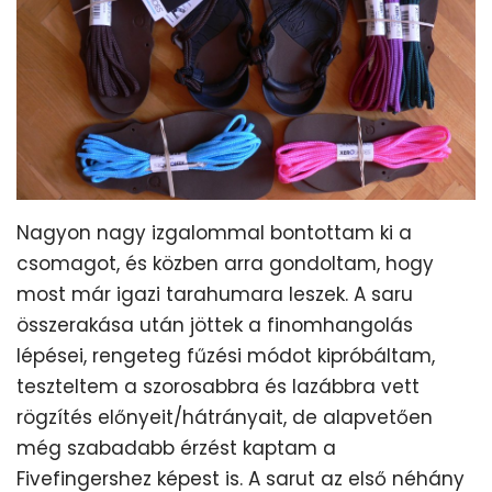
Nagyon nagy izgalommal bontottam ki a
csomagot, és közben arra gondoltam, hogy
most már igazi tarahumara leszek. A saru
összerakása után jöttek a finomhangolás
lépései, rengeteg fűzési módot kipróbáltam,
teszteltem a szorosabbra és lazábbra vett
rögzítés előnyeit/hátrányait, de alapvetően
még szabadabb érzést kaptam a
Fivefingershez képest is. A sarut az első néhány