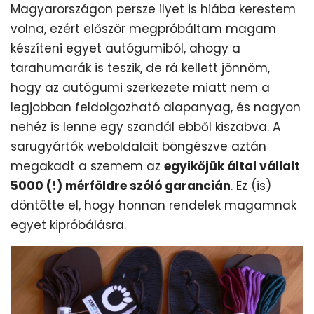
Magyarországon persze ilyet is hiába kerestem
volna, ezért először megpróbáltam magam
készíteni egyet autógumiból, ahogy a
tarahumarák is teszik, de rá kellett jönnöm,
hogy az autógumi szerkezete miatt nem a
legjobban feldolgozható alapanyag, és nagyon
nehéz is lenne egy szandál ebből kiszabva. A
sarugyártók weboldalait böngészve aztán
megakadt a szemem az
egyikőjük által vállalt
5000 (!) mérföldre szóló garancián
. Ez (is)
döntötte el, hogy honnan rendelek magamnak
egyet kipróbálásra.