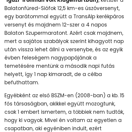
Balatonfüred-Siófok 12,5 km-es úszóversenyt,
egy barátommal együtt a TransAlp kerékpáros
versenyt és majdnem 12-szer a 4 napos
Balaton Szupermaratont. Azért csak majdnem,
mert a sajátos szabályok szerint kihagyott nap
után vissza lehet állni a versenybe, és az egyik
évben feleségem nagypapájának a
temetésére mentünk a második napi futás
helyett, így 1 nap kimaradt, de a célba
befuthattam.
Egyébként az első BSZM-en (2008-ban) a kb. 15
fős társaságban, akikkel együtt mozogtunk,
csak 1 embert ismertem, a többiek nem tudták,
hogy ki vagyok. Mivel én voltam az egyetlen a
csapatban, aki egyéniben indult, ezért