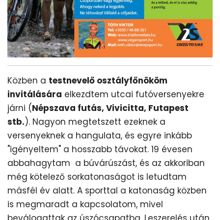
Közben a
testnevelő osztályfőnököm
invitálására
elkezdtem utcai futóversenyekre
járni (
Népszava futás, Vivicitta, Futapest
stb.
). Nagyon megtetszett ezeknek a
versenyeknek a hangulata, és egyre inkább
"igényeltem" a hosszabb távokat. 19 évesen
abbahagytam a búvárúszást, és az akkoriban
még kötelező sorkatonaságot is letudtam
másfél év alatt. A sporttal a katonaság közben
is megmaradt a kapcsolatom, mivel
beválogattak az úszócsapatba. Leszerelés után