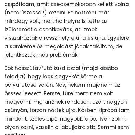
csípőficam, amit csecsemőkorban kellett volna
(nem úszással!) kezelni. Felnőttként már
mindegy volt, mert ha helyre is tette az
ízületemet a csontkovács, az izmok
visszahúzták a rossz helyre újra és újra. Egyelőre
a sarokemelős megoldást jónak találtam, de
jelentkeztek más problémák.
Sok hosszútávfutó küzd azzal (majd később
feladja), hogy leesik egy-két körme a
pályafutása során. Nos, nekem majdnem az
összes leesett. Persze, türelmem nem volt
megvárni, míg kinőnek rendesen, ezért nagyon
csúnyán, torzan nőttek újra. Közben kipróbáltam
mindent, széles cipő, nagyobb cipő, ilyen zokni,
olyan zokni, vazelin a lábujjakra stb. Semmi sem