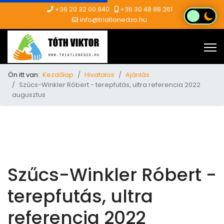
+36 20 32 00 840
+36 30 48 88 261
info@triatlonedzo.hu
Ön itt van:
Kezdőlap
Hivatalos
Ajánlás
Szűcs-Winkler Róbert - terepfutás, ultra referencia 2022
augusztus
Szűcs-Winkler Róbert -
terepfutás, ultra
referencia 2022