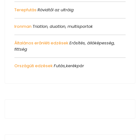
Terepfutás
Rövidtől az ultráig
Ironman
Triatlon, duatlon, multisportok
Általános erőnléti edzések
Erősítés, állóképesség,
fittség
Országúti edzések
Futás,kerékpár