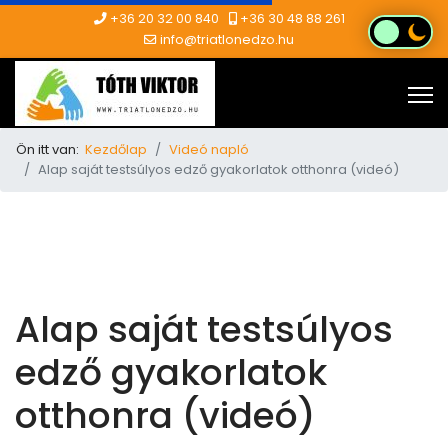
+36 20 32 00 840
+36 30 48 88 261
info@triatlonedzo.hu
Ön itt van:
Kezdőlap
Videó napló
Alap saját testsúlyos edző gyakorlatok otthonra (videó)
Alap saját testsúlyos
edző gyakorlatok
otthonra (videó)