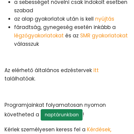
a sebességet növelni csak indokolt esetben
szabad
az alap gyakorlatok után is kell
nyújtás
fáradtság, gynegeség esetén inkább a
légzőgyakorlatokat
és az
SMR gyakorlatokat
válasszuk
Az elérhető általános edzéstervek
itt
találhatóak.
Programjainkat folyamatosan nyomon
követheted a
!
naptárunkban
Kérlek személyesen keress fel a
Kérdések,