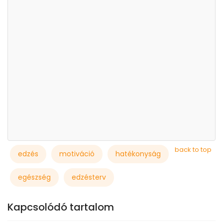
back to top
edzés
motiváció
hatékonyság
egészség
edzésterv
Kapcsolódó tartalom