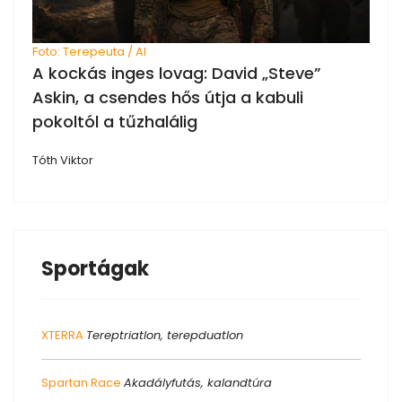
Foto: Terepeuta / AI
A kockás inges lovag: David „Steve”
Askin, a csendes hős útja a kabuli
pokoltól a tűzhalálig
Tóth Viktor
Sportágak
XTERRA
Tereptriatlon, terepduatlon
Spartan Race
Akadályfutás, kalandtúra