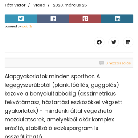
Tóth Viktor
Videó
2020. március 25
powered by
social2s
0 hozzászólás
Alapgyakorlatok minden sporthoz. A
legegyszerűbbtől (plank, lóállás, guggolás)
kezdve a bonyolultabbakig (asszimetrikus
fekvőtámasz, háztartási eszközökkel végzett
gyakorlatok) - mindenki által végezhető
mozdulatsorok, amelyekből akár komplex
erősítő, stabilizáló edzésporgram is
összeállítható
.