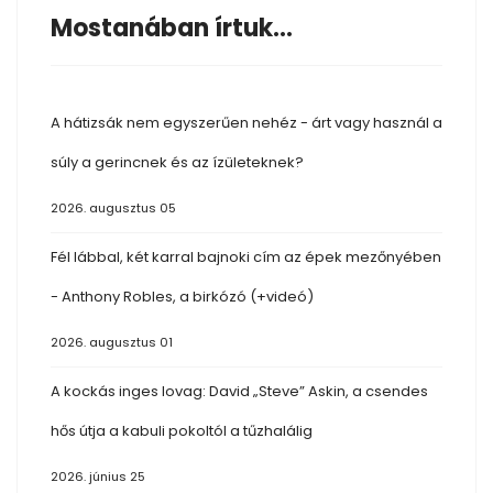
Mostanában írtuk...
A hátizsák nem egyszerűen nehéz - árt vagy használ a
súly a gerincnek és az ízületeknek?
2026. augusztus 05
Fél lábbal, két karral bajnoki cím az épek mezőnyében
- Anthony Robles, a birkózó (+videó)
2026. augusztus 01
A kockás inges lovag: David „Steve” Askin, a csendes
hős útja a kabuli pokoltól a tűzhalálig
2026. június 25