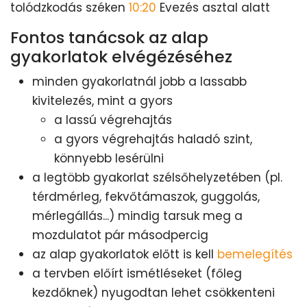
tolódzkodás széken
10:20
Evezés asztal alatt
Fontos tanácsok az alap
gyakorlatok elvégézéséhez
minden gyakorlatnál jobb a lassabb
kivitelezés, mint a gyors
a lassú végrehajtás
a gyors végrehajtás haladó szint,
könnyebb lesérülni
a legtöbb gyakorlat szélsőhelyzetében (pl.
térdmérleg, fekvőtámaszok, guggolás,
mérlegállás...) mindig tarsuk meg a
mozdulatot pár másodpercig
az alap gyakorlatok előtt is kell
bemelegítés
a tervben előírt ismétléseket (főleg
kezdőknek) nyugodtan lehet csökkenteni