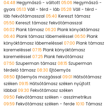
04:48
Hegymászó - váltott
05:06
Hegymászó -
gyors
05:13
Váll - térd - láb
05:28
Váll - térd -
láb fekvőtámasszal
05:40
Kereszt támasz
05:50
Kereszt támasz fekvőtámasszal
06:02
Plank támasz
06:20
Plank könyöktámasz
06:40
Plank támasz lábemeléssel
06:50
Plank
könyöktámasz lábemeléssel
07:00
Plank támasz
karemeléssel
07:15
Plank könyöktámasz
karemeléssel
07:25
Plank fekvőtámasz
07:50
Szuperman támasz
08:15
Szuperman
térdelő támasz
08:30
Ejtőernyős
08:50
Ejtőernyős mozgással
09:01
Hátsótámasz
széken
09:15
Hátsótámasz széken nyújtott
lábbal
09:30
Fekvőtámasz széken
09:50
Fekvőtámasz széken - asszimetrikus
09:59
Fekvőtámasz széken - ferde
10:10
Támasz