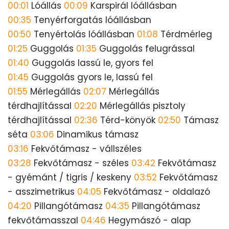
00:01
Lóállás
00:09
Karspirál lóállásban
00:35
Tenyérforgatás lóállásban
00:50
Tenyértolás lóállásban
01:08
Térdmérleg
01:25
Guggolás
01:35
Guggolás felugrással
01:40
Guggolás lassú le, gyors fel
01:45
Guggolás gyors le, lassú fel
01:55
Mérlegállás
02:07
Mérlegállás
térdhajlítással
02:20
Mérlegállás pisztoly
térdhajlítással
02:36
Térd-könyök
02:50
Támasz
séta
03:06
Dinamikus támasz
03:16
Fekvőtámasz - vállszéles
03:28
Fekvőtámasz - széles
03:42
Fekvőtámasz
- gyémánt / tigris / keskeny
03:52
Fekvőtámasz
- asszimetrikus
04:05
Fekvőtámasz - oldalazó
04:20
Pillangótámasz
04:35
Pillangótámasz
fekvőtámasszal
04:46
Hegymászó - alap